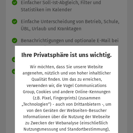
Einfacher Soll-Ist-Abgleich, Filter und
Statistiken im Kalender
Einfache Unterscheidung von Betrieb, Schule,
ÜBL, Urlaub und Kranktagen
Benachrichtigungen und optionale E-Mail bei
neuen Anträgen
Ihre Privatsphäre ist uns wichtig.
Direkte Kommunikation mit dem Azubi
Wir möchten, dass Sie unsere Website
Automatische Zuordnung von Azubi und
angenehm, nützlich und von hoher inhaltlicher
Ausbilder
Qualität finden. Um das zu erreichen,
verwenden wir, die Vogel Communications
Group, Cookies und andere Online-Kennungen
(z.B. Pixel, Fingerprints) (zusammen
„Technologien“) - auch von Drittanbietern -, um
von den Geräten der Webseiten-Besucher
Informationen über die Nutzung der Webseite
zu Zwecken der Webanalyse (einschließlich
Nutzungsmessung und Standortbestimmung),