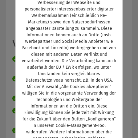
Verbesserung der Webseite und
personalisierter interessenbasierter digitaler
Werbemaßnahmen (einschließlich Re-
Marketing) sowie den Nutzerbedürfnissen
angepasster Darstellung zu sammeln. Diese
Informationen können auch an Dritte (insb.
Vorteile für Azubis:
Werbepartner und Social Media Anbieter wie
Facebook und LinkedIn) weitergegeben und von
diesen mit anderen Daten verlinkt und
Rechtssichere Vorlagen für die Erstellung der
verarbeitet werden. Die Verarbeitung kann auch
Ausbildungsnachweise
außerhalb der EU / EWR erfolgen, wo unter
Umständen kein vergleichbares
Online-Berichtsheft immer und überall
Datenschutzniveau herrscht, z.B. in den USA.
erreichbar
Mit der Auswahl „Alle Cookies akzeptieren“
willigen Sie in die vorgenannte Verwendung der
Kann nicht verloren oder vergessen werden
Technologien und Weitergabe der
Informationen an die Dritten ein. Diese
Rechtschreibprüfung und Tätigkeits-
Einwilligung können Sie jederzeit mit Wirkung
Vorschläge (eingestellt durch Ausbilder)
für die Zukunft über den Button „Konfigurieren“
in unserem Cookie-Management-Tool
Upload von Dokumenten oder ergänzenden
widerrufen. Weitere Informationen über die
Zeichnungen