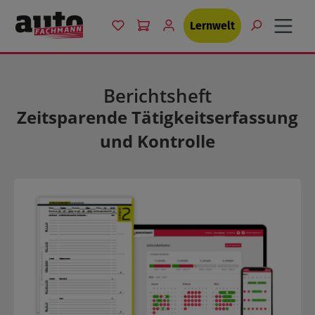
Zum Hauptinhalt springen
Du hast 0 Produkte auf dem Merkzett
Lernwelt
Berichtsheft
Zeitsparende Tätigkeitserfassung
und Kontrolle