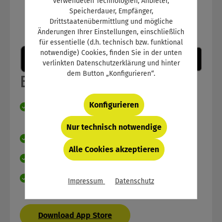
verwendeten Technologien, Anbieter,
Speicherdauer, Empfänger,
Drittstaatenübermittlung und mögliche
Änderungen Ihrer Einstellungen, einschließlich
für essentielle (d.h. technisch bzw. funktional
notwendige) Cookies, finden Sie in der unten
verlinkten Datenschutzerklärung und hinter
dem Button „Konfigurieren“.
Berichtsheft-App
Konfigurieren
Ganz einfach von überall aus Berichte
schreiben
Nur technisch notwendige
Schneller Überblick durch Kalenderfunktion
Alle Cookies akzeptieren
Light- und Darkmodus
Für Abonnenten kostenlos
Impressum
Datenschutz
Download App Store