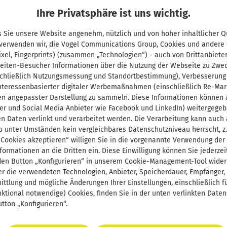
Kfz-Elektrik Elektronik
Die Inhalte unterstützen
erzielt haben. Falsche
Seitenkopf ist zusätzlich
Aufgabensätze für die drei
Ihre Privatsphäre ist uns wichtig.
bei einer Vorbereitung für
Antworten wiederholen:
der Hinweis „Lösung“
schriftlichen
die theoretische
Sie können einzelne Fragen
eingeblendet. Teil C ist die
Produktart:
Buch
|
Lizenz:
Prüfungsteilgebiete
Kfz-Elektrik, Elektronik Die
 Sie unsere Website angenehm, nützlich und von hoher inhaltlicher Qu
Meisterprüfung.
Privatkauf
noch einmal ansehen, die
Auswertung der
Kraftfahrzeug- und
 verwenden wir, die Vogel Communications Group, Cookies und andere
elektrischen und
Ausgewählte E-Learning-
Musterlösung vergleichen
programmierten Fragen
ixel, Fingerprints) (zusammen „Technologien“) - auch von Drittanbiete
Instandhaltungstechnik,
elektronischen Systeme
Inhalte aus dem Lernplan
und erhalten Erklärungen
und den offenen
eiten-Besucher Informationen über die Nutzung der Webseite zu Zwe
Diagnosetechnik sowie
des Kfz-Techniker-
aller vier Lehrjahre aus
zur Lösung. Jede
Fragestellungen. Die Seiten
chließlich Nutzungsmessung und Standortbestimmung), Verbesserung
Wirtschafts- und
Handwerks Die Systeme
Varianten ab
63,84 €
autoFACHMANN helfen bei
interessenbasierter digitaler Werbemaßnahmen (einschließlich Re-Mar
Teilprüfung beliebig oft
können herausgetrennt
Sozialkunde. Teil B ist der
moderner Kfz-Fahrzeuge
en angepasster Darstellung zu sammeln. Diese Informationen können a
der Wiederholung
durchspielen: aus einem
werden, damit eine
Lösungsteil mit den
erfahren einen
er und Social Media Anbieter wie Facebook und LinkedIn) weitergege
Regulärer Preis:
79,80 €
folgender Grundlagen der
großen Fragenpool werden
leichtere Übertragung der
Antworten zu den
zunehmenden Grad der
n Daten verlinkt und verarbeitet werden. Die Verarbeitung kann auch
Kraftfahrzeugtechnik.
Ihnen immer wieder neue
Antwort­kreuze und eine
programmierten Fragen
o unter Umständen kein vergleichbares Datenschutzniveau herrscht, z.
Vernetzung. Die
Anleitung: Zugangscode
Fragen ausgespielt, die
Übernahme der Punkte
 Cookies akzeptieren“ willigen Sie in die vorgenannte Verwendung der
und den Lö­
verschiedenen
einlösen Der Online-Kurs
Reihenfolge ist
erfolgen kann. Der
formationen an die Dritten ein. Diese Einwilligung können Sie jederzei
sungsvorschlägen zu den
Themenbereiche dieses
besteht aus acht
zufallsgesteuert. Das
„Prüfungsvorbereiter Kfz-
den Button „Konfigurieren“ in unserem Cookie-Management-Tool wider
offenen Fragestellungen.
Fachbuchs sind dem
Kursmodulen: Elektrische
r die verwendeten Technologien, Anbieter, Speicherdauer, Empfänger,
Niveau der Teilprüfung ist
Mechatroniker Teil 1“
Die Gliederung des
aktuellen Stand der
Motorschäden
ttlung und mögliche Änderungen Ihrer Einstellungen, einschließlich für
Systeme Elektro- und
immer gleich.
erläutert zudem die
Rabat
%
Lösungsteils entspricht der
Technik angepasst und an
nktional notwendige) Cookies, finden Sie in der unten verlinkten Date
Hybridantriebe
Zeitvorgaben beachten:
formalen Vorgaben, den
des Arbeitsteils. Im
der betrieblichen Praxis
tton „Konfigurieren“.
Verbrennungsmotoren
Produktart:
Buch
|
Lizenz:
ein Timer zeigt Ihnen an,
Prüfungsablauf sowie die
Motorschäden
Seitenkopf ist zusätzlich
orientiert. Dieses Buch
Privatkauf
Gemischbildung und
wie lange Sie für die echte
Struktur der Prüfung und
Motormechanik und
ein Hinweis eingeblendet.