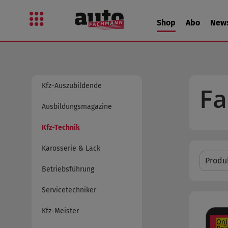
 Hauptinhalt springen
Zur Suche springen
Zur Hauptnavigation springen
Shop
Abo
New
Kfz-Auszubildende
Fa
Ausbildungsmagazine
Kfz-Technik
Karosserie & Lack
Produ
Betriebsführung
Servicetechniker
Kfz-Meister