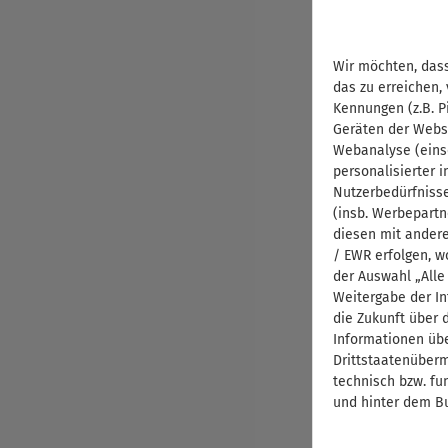
Wir möchten, dass
das zu erreichen,
Kennungen (z.B. P
Geräten der Webs
Webanalyse (eins
personalisierter 
Nutzerbedürfniss
(insb. Werbepartn
diesen mit andere
/ EWR erfolgen, w
der Auswahl „Alle
Weitergabe der In
die Zukunft über 
Informationen übe
Drittstaatenübermi
technisch bzw. fu
und hinter dem Bu