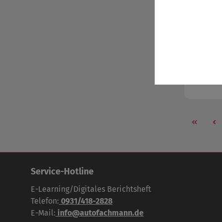
Service-Hotline
E-Learning/Digitales Berichtsheft
Telefon:
0931/418-2828
E-Mail:
info@autofachmann.de