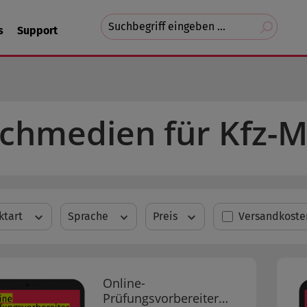
Suchvorschläge
s
Support
erscheinen
während
der
Eingabe.
chmedien für Kfz-M
Filter hinzufü
ktart
Sprache
Preis
Versandkoste
Online-
Prüfungsvorbereiter