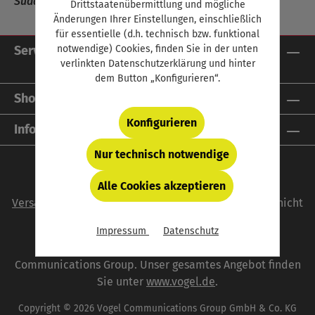
Südafrika, Naher Osten, Asien, Australien, Ozeanien
Drittstaatenübermittlung und mögliche
Änderungen Ihrer Einstellungen, einschließlich
für essentielle (d.h. technisch bzw. funktional
notwendige) Cookies, finden Sie in der unten
Service-Hotline
verlinkten Datenschutzerklärung und hinter
dem Button „Konfigurieren“.
Shop Service
Konfigurieren
Informationen
Nur technisch notwendige
Alle Cookies akzeptieren
Alle Preise inkl. gesetzl. Mehrwertsteuer zzgl.
Versandkosten
und ggf. Nachnahmegebühren, wenn nicht
anders angegeben.
Impressum
Datenschutz
autoFACHMANN ist eine Marke der Vogel
Communications Group. Unser gesamtes Angebot finden
Sie unter
www.vogel.de
.
Copyright © 2026 Vogel Communications Group GmbH & Co. KG