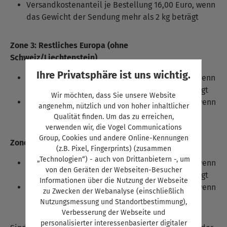
Versandkostenanteil je Bestellung 16,00 Euro, wenn
das Gewicht der Sendung mehr als 2 kg beträgt
Zone 3: Restliches Europa (ohne
Schweiz/Liechtenstein)
Ihre Privatsphäre ist uns wichtig.
Versandkostenanteil je Bestellung 16,00 Euro, wenn
das Gewicht der Sendung weniger als 2 kg beträgt
Wir möchten, dass Sie unsere Website
Versandkostenanteil je Bestellung 30,00 Euro, wenn
angenehm, nützlich und von hoher inhaltlicher
das Gewicht der Sendung mehr als 2 kg beträgt
Qualität finden. Um das zu erreichen,
verwenden wir, die Vogel Communications
Group, Cookies und andere Online-Kennungen
Zone 4: Welt
(z.B. Pixel, Fingerprints) (zusammen
„Technologien“) - auch von Drittanbietern -, um
Versandkostenanteil je Bestellung 20,00 Euro, wenn
von den Geräten der Webseiten-Besucher
das Gewicht der Sendung weniger als 2 kg beträgt
Informationen über die Nutzung der Webseite
Versandkostenanteil je Bestellung 50,00 Euro, wenn
zu Zwecken der Webanalyse (einschließlich
das Gewicht der Sendung mehr als 2 kg beträgt
Nutzungsmessung und Standortbestimmung),
Verbesserung der Webseite und
personalisierter interessenbasierter digitaler