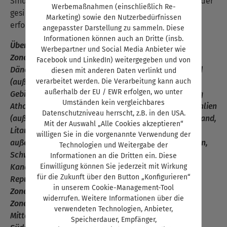
Sind besondere Arten des Versands – wie Luftpost oder
Werbemaßnahmen (einschließlich Re-
gesicherter Versand – notwendig oder gewünscht,
Marketing) sowie den Nutzerbedürfnissen
erfolgt eine gesonderte Berechnung.
angepasster Darstellung zu sammeln. Diese
Informationen können auch an Dritte (insb.
Übersicht Ländergruppen:
Werbepartner und Social Media Anbieter wie
Zone 2:
Europäische Union – Belgien, Bulgarien,
Facebook und LinkedIn) weitergegeben und von
Dänemark (außer Färöer, Grönland), Estland, Finnland
diesen mit anderen Daten verlinkt und
verarbeitet werden. Die Verarbeitung kann auch
(außer Ålandinseln), Frankreich (außer überseeische
außerhalb der EU / EWR erfolgen, wo unter
Gebiete und Departements), Griechenland (außer Berg
Umständen kein vergleichbares
Athos), Großbritannien (außer Kanalinseln), Irland, Italien
Datenschutzniveau herrscht, z.B. in den USA.
(außer Livigno und Campione d’Italia), Kroatien, Lettland,
Mit der Auswahl „Alle Cookies akzeptieren“
Litauen, Luxemburg, Malta, Niederlande (außer
willigen Sie in die vorgenannte Verwendung der
außereuropäische Gebiete), Polen, Portugal, Rumänien,
Technologien und Weitergabe der
Schweden, Slowakei, Slowenien, Spanien (außer
Informationen an die Dritten ein. Diese
Einwilligung können Sie jederzeit mit Wirkung
Kanarische Inseln, Ceuta und Melilla), Tschechische
für die Zukunft über den Button „Konfigurieren“
Republik, Ungarn, Zypern (Republik, außer Nordteil)
in unserem Cookie-Management-Tool
Zone 3:
Restliches Europa
widerrufen. Weitere Informationen über die
Zone 4:
Nordamerika,
verwendeten Technologien, Anbieter,
Mittelamerika, Lateinamerika, Nordafrika, Mittel- u.
Speicherdauer, Empfänger,