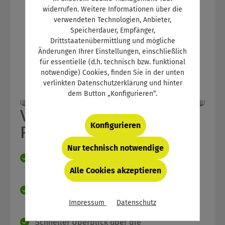
widerrufen. Weitere Informationen über die
verwendeten Technologien, Anbieter,
Speicherdauer, Empfänger,
Drittstaatenübermittlung und mögliche
Änderungen Ihrer Einstellungen, einschließlich
für essentielle (d.h. technisch bzw. funktional
notwendige) Cookies, finden Sie in der unten
verlinkten Datenschutzerklärung und hinter
dem Button „Konfigurieren“.
Vorteile für
Konfigurieren
Prüfungsausschüsse
Nur technisch notwendige
Kostenloser Zugang für die
Prüfungskommission
Alle Cookies akzeptieren
Einfache Verknüpfung mit den Azubi-Daten
über Gruppencode
Impressum
Datenschutz
Schneller Überblick über die