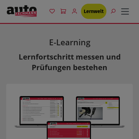
Zum Hauptinhalt springen
Du hast 0 Produkte auf dem Merkzett
Lernwelt
E-Learning
Lernfortschritt messen und
Prüfungen bestehen