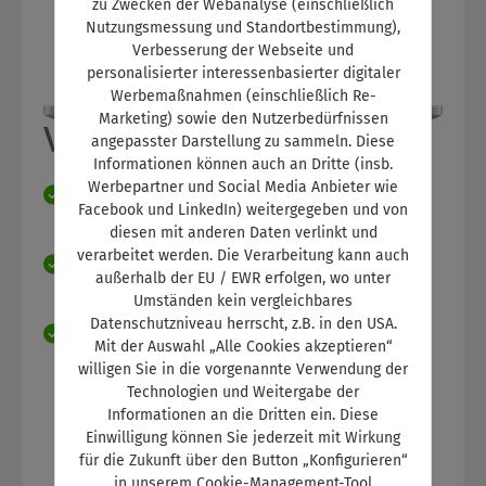
zu Zwecken der Webanalyse (einschließlich
Nutzungsmessung und Standortbestimmung),
Verbesserung der Webseite und
personalisierter interessenbasierter digitaler
Werbemaßnahmen (einschließlich Re-
Marketing) sowie den Nutzerbedürfnissen
Vorteile für Ausbilder:
angepasster Darstellung zu sammeln. Diese
Informationen können auch an Dritte (insb.
Werbepartner und Social Media Anbieter wie
Qualitätssteigerung der betrieblichen
Facebook und LinkedIn) weitergegeben und von
Ausbildung und der Azubi-Ergebnisse.
diesen mit anderen Daten verlinkt und
verarbeitet werden. Die Verarbeitung kann auch
Vorgegebene Inhalte erleichtern die
außerhalb der EU / EWR erfolgen, wo unter
Ausbildung der Azubis.
Umständen kein vergleichbares
Datenschutzniveau herrscht, z.B. in den USA.
Jederzeit Kenntnis über den Lernstand und
Mit der Auswahl „Alle Cookies akzeptieren“
Fortschritt der Azubis
willigen Sie in die vorgenannte Verwendung der
Technologien und Weitergabe der
Informationen an die Dritten ein. Diese
Einwilligung können Sie jederzeit mit Wirkung
für die Zukunft über den Button „Konfigurieren“
in unserem Cookie-Management-Tool