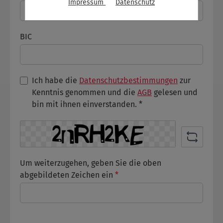
Impressum
Datenschutz
BIC
Ich habe die
Datenschutzbestimmungen
zur
Kenntnis genommen und die
AGB
gelesen und
bin mit ihnen einverstanden. *
Um weiterzugehen, geben Sie die oben
abgebildeten Zeichen ein
*