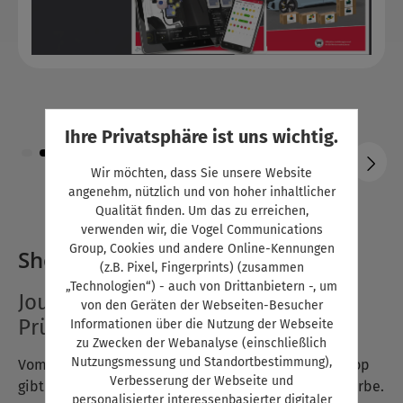
Ihre Privatsphäre ist uns wichtig.
Wir möchten, dass Sie unsere Website
Zum vorheri
Zum 
angenehm, nützlich und von hoher inhaltlicher
Qualität finden. Um das zu erreichen,
verwenden wir, die Vogel Communications
Group, Cookies und andere Online-Kennungen
Shop
(z.B. Pixel, Fingerprints) (zusammen
„Technologien“) - auch von Drittanbietern -, um
Journale, Fachbücher und
von den Geräten der Webseiten-Besucher
Prüfungsvorbereiter
Informationen über die Nutzung der Webseite
zu Zwecken der Webanalyse (einschließlich
Nutzungsmessung und Standortbestimmung),
Vom Azubi bis zum Meister — im autoFACHMANN Shop
Verbesserung der Webseite und
gibt es alle Medien für den Karriereweg im Kfz-Gewerbe.
personalisierter interessenbasierter digitaler