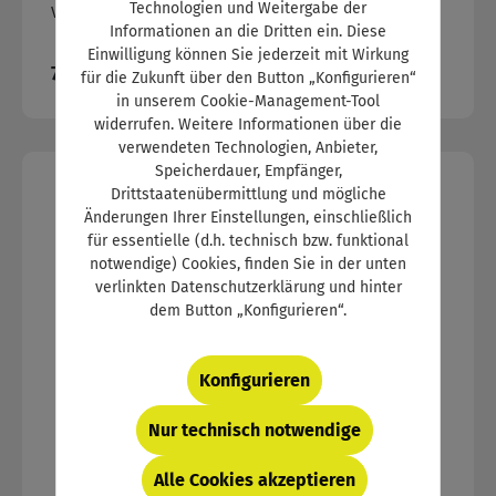
Technologien und Weitergabe der
Installation von Android-Apps aus unbekannten
der Vernetzung. Die verschiedenen
Varianten ab
63,84 €
Informationen an die Dritten ein. Diese
Quellen in den Einstellungen zu aktivieren
Themenbereiche dieses Fachbuchs sind dem
Einwilligung können Sie jederzeit mit Wirkung
(Einstellungen - Sicherheit - Unbekannte
aktuellen Stand der Technik angepasst und an
Regulärer Preis:
79,80 €
für die Zukunft über den Button „Konfigurieren“
Herkunft/Quellen)! >> Häufige Fragen zum
der betrieblichen Praxis orientiert. Dieses Buch
in unserem Cookie-Management-Tool
Programm MemoStep6. Nach dem Kauf erhalten
deckt die elektrischen und elektronischen
widerrufen. Weitere Informationen über die
Sie sowohl die Desktop- als auch Android-
Systeme des Kfz-Techniker-Handwerks ab und
verwendeten Technologien, Anbieter,
Version zum Download in Ihrem Kundenkonto
bietet somit ein umfangreiches
Speicherdauer, Empfänger,
Drittstaatenübermittlung und mögliche
sowie den Lizenzcode zur Aktivierung der
Nachschlagewerk. Auch zur gezielten
Änderungen Ihrer Einstellungen, einschließlich
Lerninhalte. Prüfungsfragen sind auch im
Vorbereitung auf die Meisterprüfung geeignet!
für essentielle (d.h. technisch bzw. funktional
Printformat als Buch Meisterwissen im Kfz-
Folgende Themen werden behandelt:
notwendige) Cookies, finden Sie in der unten
Handwerk.
Datenbussysteme Bordnetzmanagement und -
verlinkten Datenschutzerklärung und hinter
strukturen Elektronische Motor- und
dem Button „Konfigurieren“.
Getriebesteuerung Elektrische und elektrifizierte
Antriebe Fahrdynamische Regelsysteme
Konfigurieren
Lichtsysteme Elektronische Einparkhilfen
Systeme der Sicherheits- und Komfortelektronik
Nur technisch notwendige
Integrierte Fahrerinformations- und
Assistenzsysteme Autonomes Fahren Elektrische
Alle Cookies akzeptieren
Grundlagen und Grundgrößen Schaltpläne