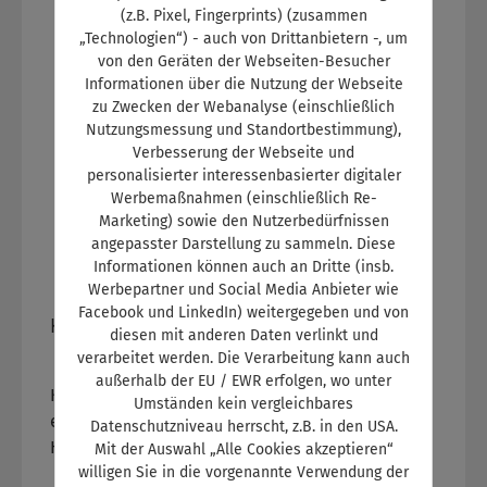
Langzeitgedächtnis. So ist eine fundierte
(z.B. Pixel, Fingerprints) (zusammen
geraden Lenkrad Einstellfehler und ihre Folgen
Prüfungsvorbereitung für angehende Meister im
„Technologien“) - auch von Drittanbietern -, um
Einstellpraxis an ausgewählten Beispielen Die
Kfz-Gewerbe garantiert.
von den Geräten der Webseiten-Besucher
Karosseriewerte: Unfallschaden oder Absicht des
Systemvoraussetzungen:Windows 7, 8 oder 10
Informationen über die Nutzung der Webseite
Konstrukteurs? Statische und dynamische
sowie DotNet-Framework ist eine
zu Zwecken der Webanalyse (einschließlich
Sollwerte: Karosseriehöhe am Beispiel PSA, BMW
Nutzungsmessung und Standortbestimmung),
Laufzeitumgebung von Microsoft (vergleichbar
Verbesserung der Webseite und
und Renault Trickreiche Kinematik: Die VAG-
mit Java). Wenn das Framework auf den Clients
personalisierter interessenbasierter digitaler
Mehrlenkerachse und ihre Einstellung Der
noch nicht vorhanden ist, wird es während des
Werbemaßnahmen (einschließlich Re-
Mercedes-Ablauf: Warum ROMESS und
Setups von MemoStep6instaliiert. Min. 256MB
Marketing) sowie den Nutzerbedürfnissen
Spurdrücker eine gute Idee sind Entscheidend
Arbeitsspeicher, min. 100MB freier
angepasster Darstellung zu sammeln. Diese
für die verständliche Darstellung, die von klaren
Festplattenspeicherplatz, min. 960 x 600 Pixel,
Informationen können auch an Dritte (insb.
Abbildungen unterstützt wird, ist die Einbindung
VGA, USB-Anschluss (nur bei Verwendung der
Werbepartner und Social Media Anbieter wie
in das gesamte System. Nur mit diesem
Facebook und LinkedIn) weitergegeben und von
mobilen Version und USB-Version). Für die
Kfz-Elektrik Elektronik
diesen mit anderen Daten verlinkt und
Verständnis sind Probleme bei der Fehlersuche
Installation der mobilen Android-Version:
verarbeitet werden. Die Verarbeitung kann auch
sinnvoll anzugehen. Das Buch bietet eine
Führen Sie den Download am Desktop durch. Im
außerhalb der EU / EWR erfolgen, wo unter
Produktart:
Buch
|
Lizenz:
Privatkauf
fundierte Grundlage zur Prüfungsvorbereitung
Ordner enthalten ist die Datei für die
Kfz-Elektrik, Elektronik Die elektrischen und
Umständen kein vergleichbares
auf die Meisterprüfung Kfz-Technik.
Installation auf Android-Systemen. Übertragen
elektronischen Systeme des Kfz-Techniker-
Datenschutzniveau herrscht, z.B. in den USA.
Sie die Datei auf Ihr Smartphone und
Handwerks Die Systeme moderner Kfz-
Mit der Auswahl „Alle Cookies akzeptieren“
installieren Sie sie dort. Beachten Sie bitte, die
Fahrzeuge erfahren einen zunehmenden Grad
willigen Sie in die vorgenannte Verwendung der