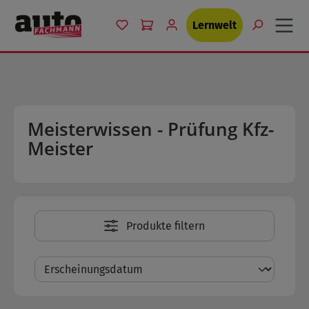
Zum Hauptinhalt springen
Du hast 0 Produkte auf dem Merkzet
Lernwelt
Meisterwissen - Prüfung Kfz-
Meister
Produkte filtern