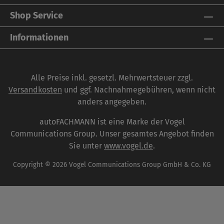
den Meisterschüler in leichtverständlicher Form
Shop Service
Schritt für Schritt durch die Grundbegriffe der
Betriebswirtschaft. Übungen und
Informationen
Rechenbeispiele sind über den Onlineservice
Infoclick zugänglich. Das Buch bietet eine
fundierte Grundlage zur Prüfungsvorbereitung
Alle Preise inkl. gesetzl. Mehrwertsteuer zzgl.
auf die Meisterprüfung Kfz. Als Ergänzung eignet
Versandkosten
und ggf. Nachnahmegebühren, wenn nicht
sich das Buch Management im Kfz-Betrieb .
anders angegeben.
autoFACHMANN ist eine Marke der Vogel
Communications Group. Unser gesamtes Angebot finden
Sie unter
www.vogel.de
.
Copyright © 2026 Vogel Communications Group GmbH & Co. KG