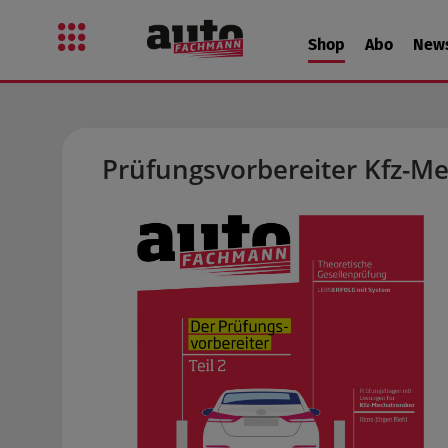
 Hauptinhalt springen
Zur Suche springen
Zur Hauptnavigation springen
Shop
Abo
New
Prüfungsvorbereiter Kfz-Me
Bildergalerie überspringen