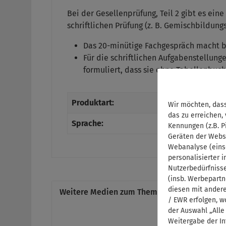
Bei der Gesellenprüfung, Teil 2 gibt es ei
schriftlichen Prüfung (z. B. Gemischbildun
Das 20-minütige Fachgespräch macht bis
Für die schriftlichen Aufgabenstellung
formuliert, dass sie ohne Tabellenbuc
Produktart:
B
Wir möchten, dass
das zu erreichen,
Sprache:
D
Kennungen (z.B. P
Geräten der Webs
Webanalyse (eins
personalisierter 
Nutzerbedürfniss
(insb. Werbepartn
diesen mit andere
Weitere Medien zum Thema
/ EWR erfolgen, w
der Auswahl „Alle
Weitergabe der In
Produktgalerie überspringen