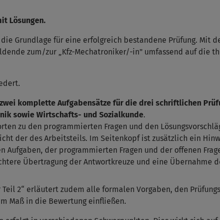
it Lösungen.
 die Grundlage für eine erfolgreich bestandene Prüfung. Mit 
ildende zum/zur „Kfz-Mechatroniker/-in" umfassend auf die the
edert.
 zwei komplette Aufgabensätze für die drei schriftlichen Prü
nik sowie Wirtschafts- und Sozialkunde
.
worten zu den programmierten Fragen und den Lö­sungsvorschlä
cht der des Arbeitsteils. Im Seitenkopf ist zusätzlich ein Hin
hen Aufgaben, der programmierten Fragen und der offenen Frag
chtere Übertragung der Antwort­kreuze und eine Übernahme de
 Teil 2“ erläutert zudem alle formalen Vorgaben, den Prüfung
hem Maß in die Bewertung einfließen.