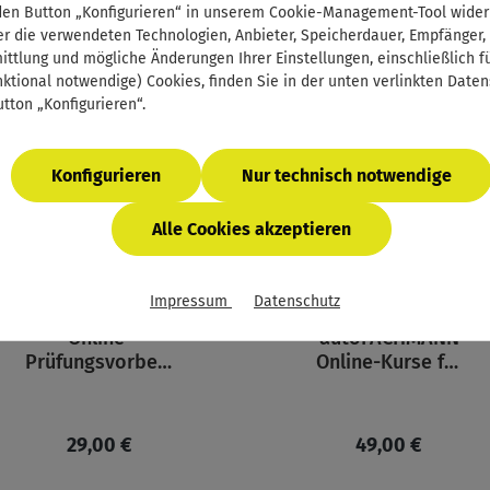
den Button „Konfigurieren“ in unserem Cookie-Management-Tool wider
r die verwendeten Technologien, Anbieter, Speicherdauer, Empfänger,
ttlung und mögliche Änderungen Ihrer Einstellungen, einschließlich für
nktional notwendige) Cookies, finden Sie in der unten verlinkten Date
tton „Konfigurieren“.
Konfigurieren
Nur technisch notwendige
Alle Cookies akzeptieren
Impressum
Datenschutz
Online-
autoFACHMANN
Prüfungsvorbere
Online-Kurse für
iter Theorie Teil
Meisterschüler
2
Regulärer Preis:
Regulärer Preis
29,00 €
49,00 €