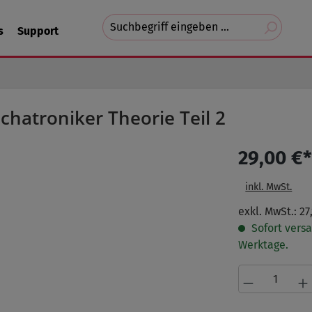
Suchvorschläge
s
Support
erscheinen
während
der
Eingabe.
chatroniker Theorie Teil 2
29,00 €
inkl. MwSt.
exkl. MwSt.: 27
Sofort versa
Werktage.
Produkt A