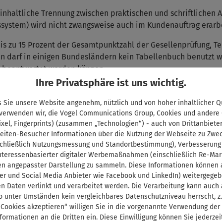
ne inhaltliche Trennung zwischen praktischen und schriftliche
gssystem) wird nicht zwangsweise auch im Kundenauftrag erarbe
 zu 15 Prozent der Gesamtpunktzahl der Ge­sellenprüfung, Tei
en darf in einigen Bundesländern kein Tabellenbuch benutzt w
h beantwortet werden können.
Ihre Privatsphäre ist uns wichtig.
uch
 Sie unsere Website angenehm, nützlich und von hoher inhaltlicher Qu
 verwenden wir, die Vogel Communications Group, Cookies und andere
eutsch
ixel, Fingerprints) (zusammen „Technologien“) - auch von Drittanbiete
eiten-Besucher Informationen über die Nutzung der Webseite zu Zwe
chließlich Nutzungsmessung und Standortbestimmung), Verbesserung
interessenbasierter digitaler Werbemaßnahmen (einschließlich Re-Mar
en angepasster Darstellung zu sammeln. Diese Informationen können a
er und Social Media Anbieter wie Facebook und LinkedIn) weitergege
n Daten verlinkt und verarbeitet werden. Die Verarbeitung kann auch
o unter Umständen kein vergleichbares Datenschutzniveau herrscht, z.
 Cookies akzeptieren“ willigen Sie in die vorgenannte Verwendung der
formationen an die Dritten ein. Diese Einwilligung können Sie jederzei