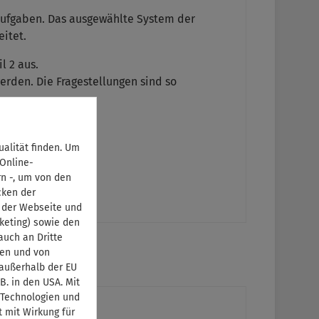
n Aufgaben. Das ausgewählte System der
itet.
l 2 aus.
erden. Die Fragestellungen sind so
alität finden. Um
 Online-
rn -, um von den
cken der
 der Webseite und
keting) sowie den
uch an Dritte
ben und von
 außerhalb der EU
B. in den USA. Mit
 Technologien und
t mit Wirkung für