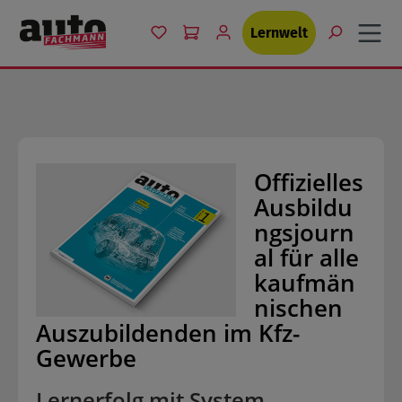
Zum Hauptinhalt springen
Du hast 0 Produkte auf dem Merkzet
Lernwelt
Offizielles
Ausbildu
ngsjourn
al für alle
kaufmän
nischen
Auszubildenden im Kfz-
Gewerbe
Lernerfolg mit System