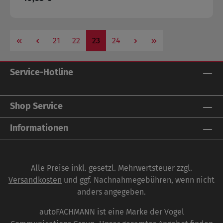
Seite
Seite
Seite
Seite
21
22
23
24
Service-Hotline
Shop Service
Informationen
Alle Preise inkl. gesetzl. Mehrwertsteuer zzgl.
Versandkosten
und ggf. Nachnahmegebühren, wenn nicht
anders angegeben.
autoFACHMANN ist eine Marke der Vogel