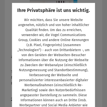
Ihre Privatsphäre ist uns wichtig.
Wir möchten, dass Sie unsere Website
angenehm, nützlich und von hoher inhaltlicher
Qualität finden. Um das zu erreichen,
verwenden wir, die Vogel Communications
Group, Cookies und andere Online-Kennungen
(z.B. Pixel, Fingerprints) (zusammen
„Technologien“) - auch von Drittanbietern -, um
von den Geräten der Webseiten-Besucher
autoKAUFMANN 11-12/2018 Lehrjahr 1
Informationen über die Nutzung der Webseite
zu Zwecken der Webanalyse (einschließlich
Nutzungsmessung und Standortbestimmung),
Titelthema: Neue
Verbesserung der Webseite und
MarktplätzeGebrauchtwagenplattformen der
personalisierter interessenbasierter digitaler
Hersteller weitere Themen:- Datenschutz:
Werbemaßnahmen (einschließlich Re-
Gesetzliche Regelungen zum richtigen Umgang
Marketing) sowie den Nutzerbedürfnissen
mit Kundendaten
angepasster Darstellung zu sammeln. Diese
Regulärer Preis:
21,30 €
Informationen können auch an Dritte (insb.
Werbepartner und Social Media Anbieter wie