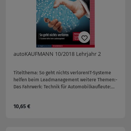
autoKAUFMANN 10/2018 Lehrjahr 2
Titelthema: So geht nichts verlorenIT-Systeme
helfen beim Leadmanagement weitere Themen:-
Das Fahrwerk: Technik für Automobilkaufleute:
Bremsanlage, Lenkung, Federung, Räder
Regulärer Preis:
10,65 €