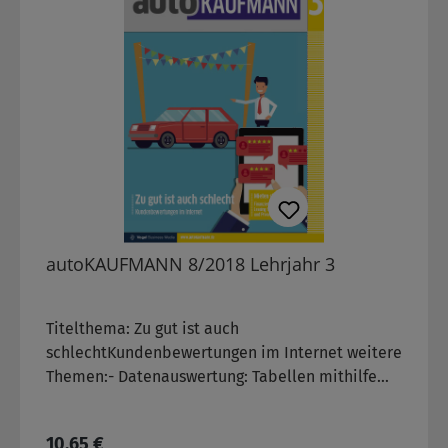
autoKAUFMANN 8/2018 Lehrjahr 3
Titelthema: Zu gut ist auch
schlechtKundenbewertungen im Internet weitere
Themen:- Datenauswertung: Tabellen mithilfe
von Excel schnell und zielgerichtet verarbeiten
Regulärer Preis:
10,65 €