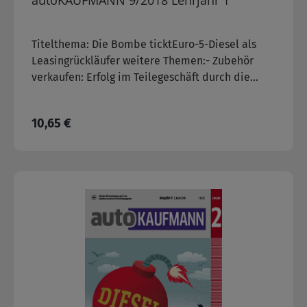
autoKAUFMANN 9/2018 Lehrjahr 1
Titelthema: Die Bombe ticktEuro-5-Diesel als
Leasingrückläufer weitere Themen:- Zubehör
verkaufen: Erfolg im Teilegeschäft durch die
richtige Präsentation der Produkte
Regulärer Preis:
10,65 €