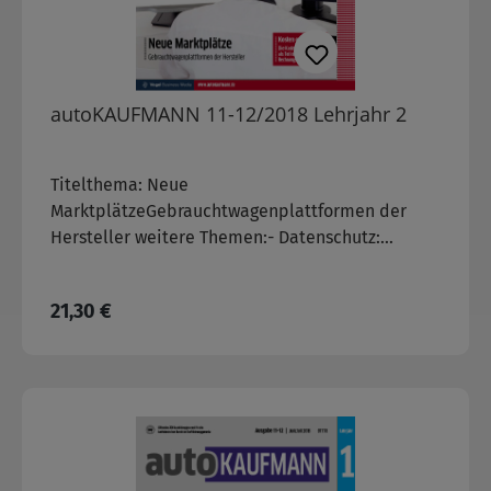
autoKAUFMANN 11-12/2018 Lehrjahr 2
Titelthema: Neue
MarktplätzeGebrauchtwagenplattformen der
Hersteller weitere Themen:- Datenschutz:
Gesetzliche Regelungen zum richtigen Umgang
mit Kundendaten
Regulärer Preis:
21,30 €