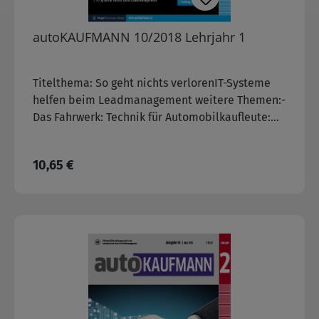
autoKAUFMANN 10/2018 Lehrjahr 1
Titelthema: So geht nichts verlorenIT-Systeme
helfen beim Leadmanagement weitere Themen:-
Das Fahrwerk: Technik für Automobilkaufleute:
Bremsanlage, Lenkung, Federung, Räder
Regulärer Preis:
10,65 €