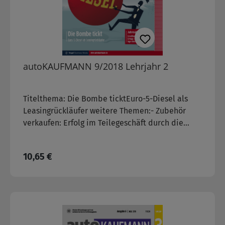
autoKAUFMANN 9/2018 Lehrjahr 2
Titelthema: Die Bombe ticktEuro-5-Diesel als
Leasingrückläufer weitere Themen:- Zubehör
verkaufen: Erfolg im Teilegeschäft durch die
richtige Präsentation der Produkte
Regulärer Preis:
10,65 €