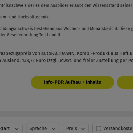
ntnisnachweis der es dem Ausbilder erlaubt den Wissensstand seiner 
tem- und Hochvolttechnik
bildungsnachweis bestehend aus Wochen- und Monatsbericht. Diese gelt
der Gesellenprüfung Teil I und II.
resbezugspreis von autoFACHMANN, Kombi-Produkt aus Heft u
m Ausland: 138,72 Euro (zzgl.. MwSt. und freier Zustellung per P
Info-PDF: Aufbau + Inhalte
Filter hinzufü
ktart
Sprache
Preis
Versandkoste