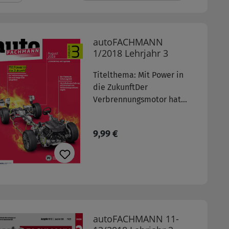
autoFACHMANN
1/2018 Lehrjahr 3
Titelthema: Mit Power in
die ZukunftDer
Verbrennungsmotor hat
noch lange nicht
ausgedient weitere
Regulärer Preis:
9,99 €
Themen:- Werkzeuge für
Kfz-Mechatroniker
autoFACHMANN 11-