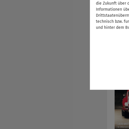
die Zukunft über 
Informationen übe
Drittstaatenübermi
technisch bzw. fu
und hinter dem Bu