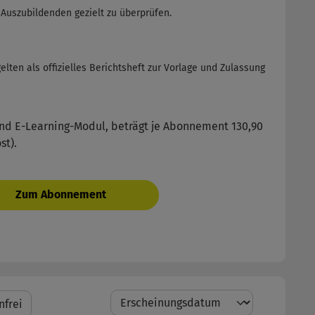
Auszubildenden gezielt zu überprüfen.
en als offizielles Berichtsheft zur Vorlage und Zulassung
nd E-Learning-Modul, beträgt je Abonnement 130,90
ost).
Zum Abonnement
gen: Versandkostenfrei
nfrei