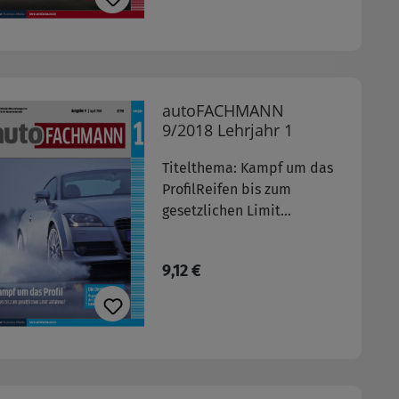
Systemen entwickelt
autoFACHMANN
9/2018 Lehrjahr 1
Titelthema: Kampf um das
ProfilReifen bis zum
gesetzlichen Limit
abfahren? weitere
Themen:- Die
Regulärer Preis:
9,12 €
Direktannahme:
Organisation und Ablauf
der Beratung von
Servicekunden