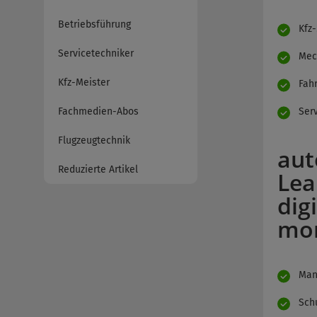
Betriebsführung
Kfz
Servicetechniker
Mec
Kfz-Meister
Fahr
Fachmedien-Abos
Ser
Flugzeugtechnik
aut
Reduzierte Artikel
Lea
dig
mon
Man
Schu