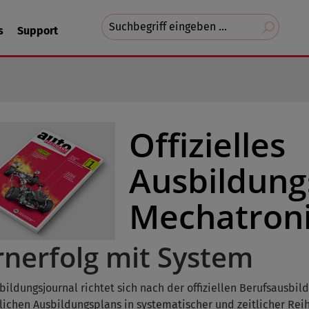
Suchvorschläge
s
Support
erscheinen
während
der
Eingabe.
Offizielles
Ausbildungs
Mechatron
rnerfolg mit System
bildungsjournal richtet sich nach der offiziellen Berufsausb
lichen Ausbildungsplans in systematischer und zeitlicher Reih