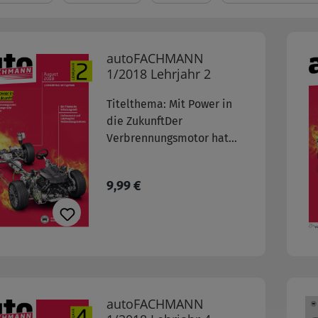
autoFACHMANN
1/2018 Lehrjahr 2
Titelthema: Mit Power in
die ZukunftDer
Verbrennungsmotor hat
noch lange nicht
ausgedient weitere
Regulärer Preis:
9,99 €
Themen:- Werkzeuge für
Kfz-Mechatroniker
autoFACHMANN