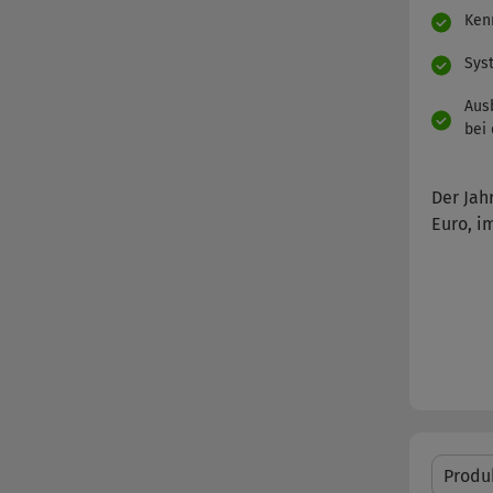
Ken
Sys
Aus
bei 
Der Jah
Euro, i
Produ