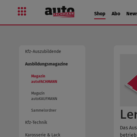
 Hauptinhalt springen
Zur Suche springen
Zur Hauptnavigation springen
Shop
Abo
New
Kfz-Auszubildende
Ausbildungsmagazine
Magazin
autoFACHMANN
Magazin
autoKAUFMANN
Le
Sammelordner
Kfz-Technik
Das Aus
betrieb
Karosserie & Lack