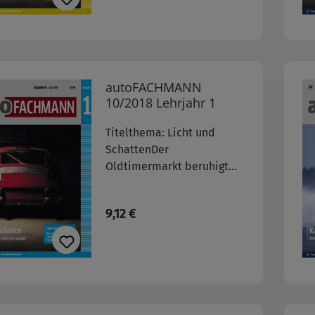
Systemen entwickelt
autoFACHMANN
10/2018 Lehrjahr 1
Titelthema: Licht und
SchattenDer
Oldtimermarkt beruhigt
sich langsam weitere
Themen:- Gut verzögern:
Regulärer Preis:
9,12 €
Bremsanlagen haben sich
inzwischen zu komplexen
Systemen entwickelt