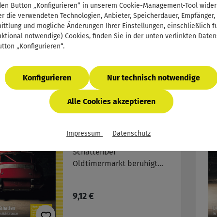
den Button „Konfigurieren“ in unserem Cookie-Management-Tool wider
Serviceberaters ändert
r die verwendeten Technologien, Anbieter, Speicherdauer, Empfänger,
sich weitere Themen:- Die
ttlung und mögliche Änderungen Ihrer Einstellungen, einschließlich für
Regulärer Preis:
18,24 €
Kupplung: die flexible
nktional notwendige) Cookies, finden Sie in der unten verlinkten Date
Verbindung zwischen
tton „Konfigurieren“.
Motor und Getriebe ist
enorm wichtig
Konfigurieren
Nur technisch notwendige
Alle Cookies akzeptieren
autoFACHMANN
10/2018 Lehrjahr 3
Impressum
Datenschutz
Titelthema: Licht und
SchattenDer
Oldtimermarkt beruhigt
sich langsam weitere
Themen:- Gut verzögern:
Regulärer Preis:
9,12 €
Bremsanlagen haben sich
inzwischen zu komplexen