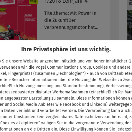
1/2018 Lehrjahr 4
Titelthema: Mit Power in
die ZukunftDer
Verbrennungsmotor hat
noch lange nicht
ausgedient weitere
Regulärer Preis:
9,99 €
Ihre Privatsphäre ist uns wichtig.
Themen:- Werkzeuge für
Kfz-Mechatroniker
 Sie unsere Website angenehm, nützlich und von hoher inhaltlicher Qu
 verwenden wir, die Vogel Communications Group, Cookies und andere
ixel, Fingerprints) (zusammen „Technologien“) - auch von Drittanbiete
eiten-Besucher Informationen über die Nutzung der Webseite zu Zwe
chließlich Nutzungsmessung und Standortbestimmung), Verbesserung
interessenbasierter digitaler Werbemaßnahmen (einschließlich Re-Mar
autoFACHMANN 11-
en angepasster Darstellung zu sammeln. Diese Informationen können a
12/2018 Lehrjahr 3
er und Social Media Anbieter wie Facebook und LinkedIn) weitergege
n Daten verlinkt und verarbeitet werden. Die Verarbeitung kann auch
Titelthema:
o unter Umständen kein vergleichbares Datenschutzniveau herrscht, z.
FernbeziehungDas
 Cookies akzeptieren“ willigen Sie in die vorgenannte Verwendung der
Tätigkeitsprofil des
formationen an die Dritten ein. Diese Einwilligung können Sie jederzei