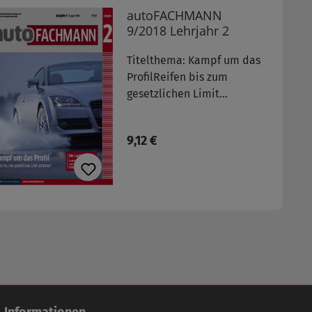
autoFACHMANN
9/2018 Lehrjahr 2
Titelthema: Kampf um das
ProfilReifen bis zum
gesetzlichen Limit
abfahren? weitere
Themen:- Die
Regulärer Preis:
9,12 €
Direktannahme:
Organisation und Ablauf
der Beratung von
Servicekunden
Informationen