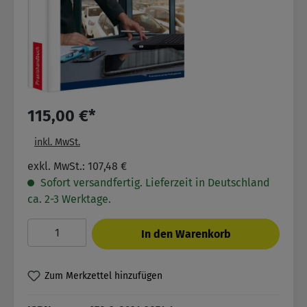
115,00 €*
inkl. MwSt.
exkl. MwSt.: 107,48 €
Sofort versandfertig. Lieferzeit in Deutschland
ca. 2-3 Werktage.
Produkt Anzahl: Gib den gewünschten Wer
In den Warenkorb
Zum Merkzettel hinzufügen