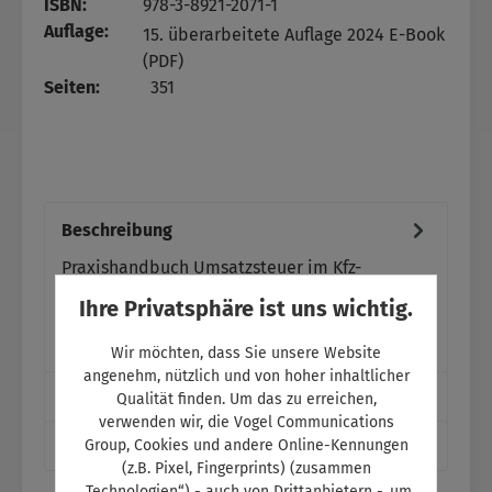
ISBN:
978-3-8921-2071-1
Auflage:
15. überarbeitete Auflage 2024 E-Book
(PDF)
Seiten:
351
Beschreibung
Praxishandbuch Umsatzsteuer im Kfz-
Gewerbe Unverzichtbar im Autohaus und in
Ihre Privatsphäre ist uns wichtig.
der Steuerkanzlei: Das Umsatzsteuerrecht für
Aut…
Mehr
Wir möchten, dass Sie unsere Website
angenehm, nützlich und von hoher inhaltlicher
Blick ins Buch
Qualität finden. Um das zu erreichen,
verwenden wir, die Vogel Communications
Zusatztext
Group, Cookies und andere Online-Kennungen
(z.B. Pixel, Fingerprints) (zusammen
„Technologien“) - auch von Drittanbietern -, um