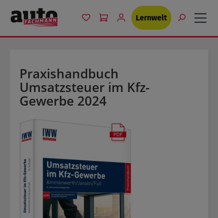
Zum Hauptinhalt springen
Du hast 0 Produkte auf dem Merkzet
Lernwelt
Praxishandbuch
Umsatzsteuer im Kfz-
Gewerbe 2024
Bildergalerie überspringen