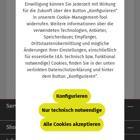
Einwilligung können Sie jederzeit mit Wirkung
für die Zukunft über den Button „Konfigurieren“
in unserem Cookie-Management-Tool
Se
Management im Kfz-
widerrufen. Weitere Informationen über die
Betrieb
verwendeten Technologien, Anbieter,
Speicherdauer, Empfänger,
Drittstaatenübermittlung und mögliche
Varianten ab
47,84 €
Änderungen Ihrer Einstellungen, einschließlich
für essentielle (d.h. technisch bzw. funktional
Ve
19
notwendige) Cookies, finden Sie in der unten
Regulärer Preis:
59,80 €
verlinkten Datenschutzerklärung und hinter
dem Button „Konfigurieren“.
Konfigurieren
Service-Hotline
Nur technisch notwendige
Alle Cookies akzeptieren
Shop Service