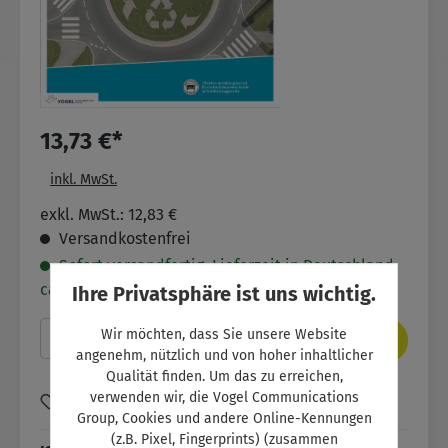
13,73 €*
inkl. MwSt.
exkl. MwSt.: 12,83 €
Versandkostenfrei
Sofort versandfertig. Lieferzeit in Deutschland
ca. 2- 5 Werktage.
Ihre Privatsphäre ist uns wichtig.
Produkt Anzahl: Gib den gewünschten Wer
Wir möchten, dass Sie unsere Website
In den Warenkorb
angenehm, nützlich und von hoher inhaltlicher
Qualität finden. Um das zu erreichen,
verwenden wir, die Vogel Communications
Zum Merkzettel hinzufügen
Group, Cookies und andere Online-Kennungen
(z.B. Pixel, Fingerprints) (zusammen