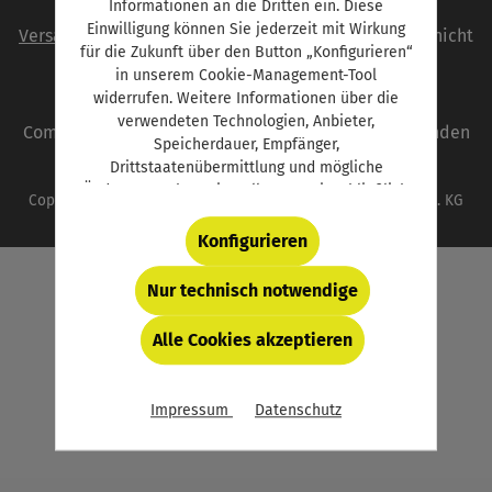
Informationen an die Dritten ein. Diese
Alle Preise inkl. gesetzl. Mehrwertsteuer zzgl.
Einwilligung können Sie jederzeit mit Wirkung
Versandkosten
und ggf. Nachnahmegebühren, wenn nicht
für die Zukunft über den Button „Konfigurieren“
anders angegeben.
in unserem Cookie-Management-Tool
widerrufen. Weitere Informationen über die
autoFACHMANN ist eine Marke der Vogel
verwendeten Technologien, Anbieter,
Communications Group. Unser gesamtes Angebot finden
Speicherdauer, Empfänger,
Sie unter
www.vogel.de
.
Drittstaatenübermittlung und mögliche
Änderungen Ihrer Einstellungen, einschließlich
Copyright © 2026 Vogel Communications Group GmbH & Co. KG
für essentielle (d.h. technisch bzw. funktional
notwendige) Cookies, finden Sie in der unten
Konfigurieren
verlinkten Datenschutzerklärung und hinter
dem Button „Konfigurieren“.
Nur technisch notwendige
Alle Cookies akzeptieren
Impressum
Datenschutz