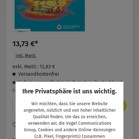
13,73 €*
inkl. MwSt.
exkl. MwSt.: 12,83 €
Versandkostenfrei
Sofort versandfertig. Lieferzeit in Deutschland
ca. 2- 5 Werktage.
Ihre Privatsphäre ist uns wichtig.
Produkt Anzahl: Gib den gewünschten Wer
Wir möchten, dass Sie unsere Website
In den Warenkorb
angenehm, nützlich und von hoher inhaltlicher
Qualität finden. Um das zu erreichen,
verwenden wir, die Vogel Communications
Zum Merkzettel hinzufügen
Group, Cookies und andere Online-Kennungen
(z.B. Pixel, Fingerprints) (zusammen