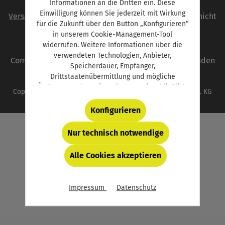
Informationen an die Dritten ein. Diese
Alle Preise inkl. gesetzl. Mehrwertsteuer zzgl.
Einwilligung können Sie jederzeit mit Wirkung
Versandkosten
und ggf. Nachnahmegebühren, wenn nicht
für die Zukunft über den Button „Konfigurieren“
anders angegeben.
in unserem Cookie-Management-Tool
widerrufen. Weitere Informationen über die
autoFACHMANN ist eine Marke der Vogel
verwendeten Technologien, Anbieter,
Communications Group. Unser gesamtes Angebot finden
Speicherdauer, Empfänger,
Sie unter
www.vogel.de
.
Drittstaatenübermittlung und mögliche
Änderungen Ihrer Einstellungen, einschließlich
Copyright © 2026 Vogel Communications Group GmbH & Co. KG
für essentielle (d.h. technisch bzw. funktional
notwendige) Cookies, finden Sie in der unten
Konfigurieren
verlinkten Datenschutzerklärung und hinter
dem Button „Konfigurieren“.
Nur technisch notwendige
Alle Cookies akzeptieren
Impressum
Datenschutz