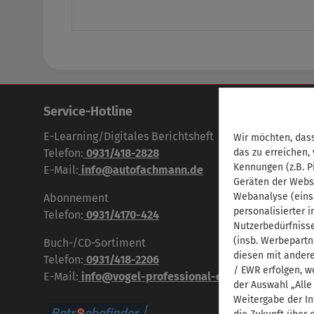
Service-Hotline
E-Learning/Digitales Berichtsheft
Wir möchten, dass
Telefon:
0931/418-2828
das zu erreichen,
Kennungen (z.B. P
E-Mail:
info@autofachmann.de
Geräten der Webs
Webanalyse (eins
Abonnement
personalisierter 
Telefon:
0931/4170-424
Nutzerbedürfniss
(insb. Werbepartn
Buch-/CD-Sortiment
diesen mit andere
Telefon:
0931/418-2206
/ EWR erfolgen, w
E-Mail:
info@vogel-professional-education.de
der Auswahl „Alle
Weitergabe der In