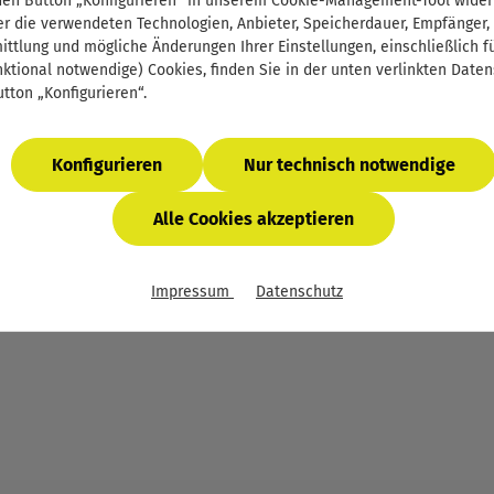
Prüfstückbestellung
den Button „Konfigurieren“ in unserem Cookie-Management-Tool wider
r die verwendeten Technologien, Anbieter, Speicherdauer, Empfänger,
Firmenlizenzen - E-Book für Ihr Unternehmen
ttlung und mögliche Änderungen Ihrer Einstellungen, einschließlich für
Newsletter
nktional notwendige) Cookies, finden Sie in der unten verlinkten Date
tton „Konfigurieren“.
Konfigurieren
Nur technisch notwendige
wertsteuer zzgl.
Versandkosten
und ggf. Nachnahmegebühren, 
Alle Cookies akzeptieren
 der Vogel Communications Group. Unser gesamtes Angebot f
Copyright © 2026 Vogel Communications Group GmbH & Co. KG
Impressum
Datenschutz