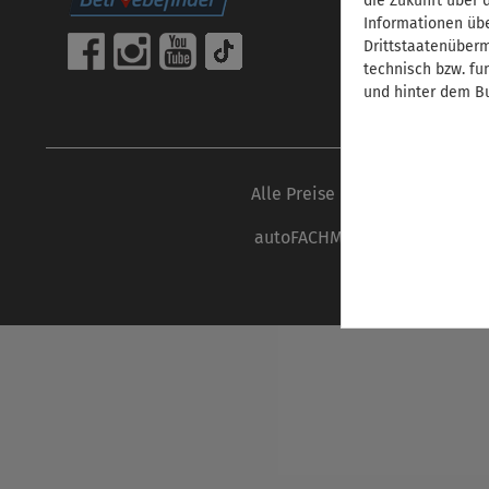
die Zukunft über 
Informationen übe
Drittstaatenübermi
technisch bzw. fu
und hinter dem Bu
Alle Preise inkl. gesetzl. Mehr
autoFACHMANN ist eine Marke