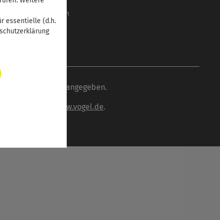
Mediadaten
rufen. Weitere
Cookie-Einstellungen
 essentielle (d.h.
nschutzerklärung
wenn nicht anders angegeben.
inden Sie unter
www.vogel.de
.