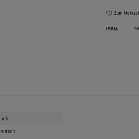
Zum Merkzet
ISBN:
S
uch
eutsch