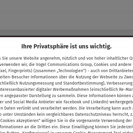
Ihre Privatsphäre ist uns wichtig.
Shop Service
Kontakt
 Sie unsere Website angenehm, nützlich und von hoher inhaltlicher Qu
 verwenden wir, die Vogel Communications Group, Cookies und andere
Lieferzeit und Versandkosten
ixel, Fingerprints) (zusammen „Technologien“) - auch von Drittanbiete
Zahlungsbedingungen
eiten-Besucher Informationen über die Nutzung der Webseite zu Zwe
Abo-Kündigung
chließlich Nutzungsmessung und Standortbestimmung), Verbesserung
interessenbasierter digitaler Werbemaßnahmen (einschließlich Re-Mar
Vertrag widerrufen
en angepasster Darstellung zu sammeln. Diese Informationen können a
Support
er und Social Media Anbieter wie Facebook und LinkedIn) weitergege
Defektes Produkt
n Daten verlinkt und verarbeitet werden. Die Verarbeitung kann auch
o unter Umständen kein vergleichbares Datenschutzniveau herrscht, z.
E-Book-Code einlösen
 Cookies akzeptieren“ willigen Sie in die vorgenannte Verwendung der
InfoClick
formationen an die Dritten ein. Diese Einwilligung können Sie jederzei