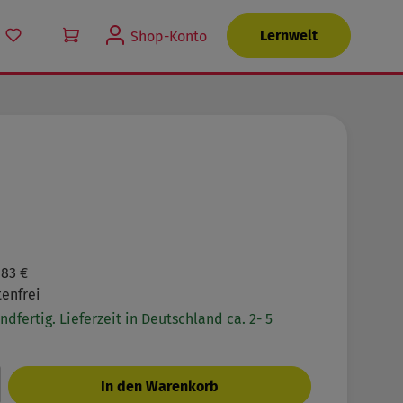
Du hast 0 Produkte auf dem Merkzettel
Lernwelt
Shop-Konto
,83 €
enfrei
ndfertig. Lieferzeit in Deutschland ca. 2- 5
nzahl: Gib den gewünschten Wert ein oder
In den Warenkorb