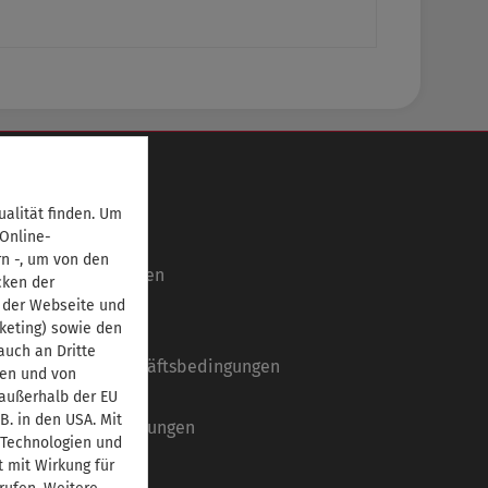
Informationen
Über uns
alität finden. Um
 Online-
Ansprechpartner
rn -, um von den
Autorinnen/Autoren
cken der
Partner
 der Webseite und
keting) sowie den
Impressum
uch an Dritte
Allgemeine Geschäftsbedingungen
ben und von
Datenschutz
 außerhalb der EU
B. in den USA. Mit
Systemvoraussetzungen
 Technologien und
Barrierefreiheit
t mit Wirkung für