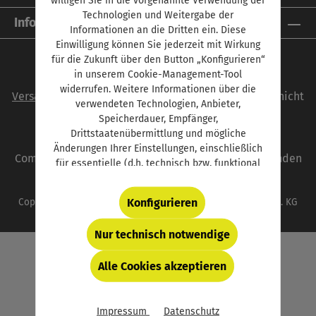
Technologien und Weitergabe der
Informationen
Informationen an die Dritten ein. Diese
Einwilligung können Sie jederzeit mit Wirkung
für die Zukunft über den Button „Konfigurieren“
in unserem Cookie-Management-Tool
Alle Preise inkl. gesetzl. Mehrwertsteuer zzgl.
widerrufen. Weitere Informationen über die
Versandkosten
und ggf. Nachnahmegebühren, wenn nicht
verwendeten Technologien, Anbieter,
anders angegeben.
Speicherdauer, Empfänger,
Drittstaatenübermittlung und mögliche
autoFACHMANN ist eine Marke der Vogel
Änderungen Ihrer Einstellungen, einschließlich
Communications Group. Unser gesamtes Angebot finden
für essentielle (d.h. technisch bzw. funktional
Sie unter
www.vogel.de
.
notwendige) Cookies, finden Sie in der unten
verlinkten Datenschutzerklärung und hinter
Konfigurieren
Copyright © 2026 Vogel Communications Group GmbH & Co. KG
dem Button „Konfigurieren“.
Nur technisch notwendige
Alle Cookies akzeptieren
Impressum
Datenschutz