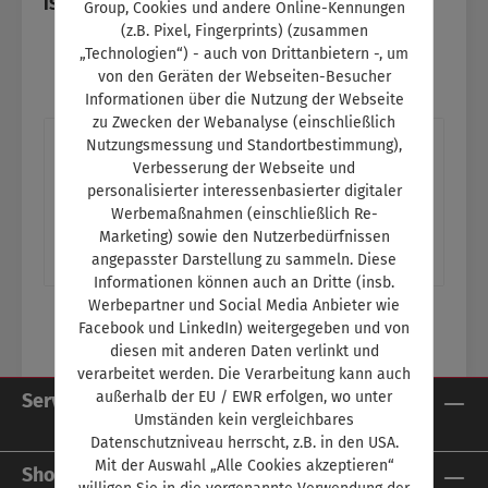
ISBN:
SW11247
Group, Cookies und andere Online-Kennungen
(z.B. Pixel, Fingerprints) (zusammen
„Technologien“) - auch von Drittanbietern -, um
von den Geräten der Webseiten-Besucher
Informationen über die Nutzung der Webseite
zu Zwecken der Webanalyse (einschließlich
Beschreibung
Nutzungsmessung und Standortbestimmung),
Verbesserung der Webseite und
Titelthema: Assistierte AutosucheWie
personalisierter interessenbasierter digitaler
künstliche Intelligenz die Fahrzeugsuche
Werbemaßnahmen (einschließlich Re-
verändert Ein Thema im Schulungsteil:- Der
Marketing) sowie den Nutzerbedürfnissen
angepasster Darstellung zu sammeln. Diese
ric…
Mehr
Informationen können auch an Dritte (insb.
Werbepartner und Social Media Anbieter wie
Facebook und LinkedIn) weitergegeben und von
diesen mit anderen Daten verlinkt und
verarbeitet werden. Die Verarbeitung kann auch
außerhalb der EU / EWR erfolgen, wo unter
Service-Hotline
Umständen kein vergleichbares
Datenschutzniveau herrscht, z.B. in den USA.
Mit der Auswahl „Alle Cookies akzeptieren“
Shop Service
willigen Sie in die vorgenannte Verwendung der