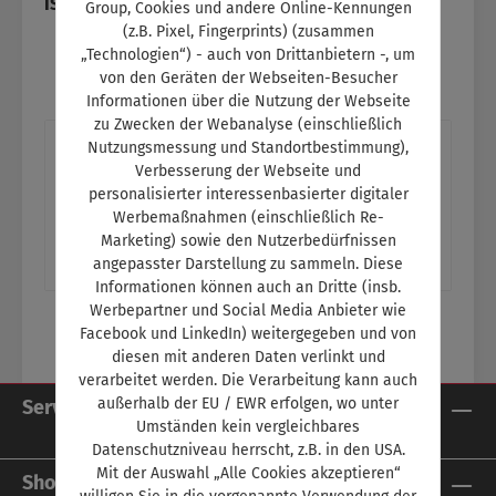
ISBN:
SW11117
Group, Cookies und andere Online-Kennungen
(z.B. Pixel, Fingerprints) (zusammen
„Technologien“) - auch von Drittanbietern -, um
von den Geräten der Webseiten-Besucher
Informationen über die Nutzung der Webseite
zu Zwecken der Webanalyse (einschließlich
Beschreibung
Nutzungsmessung und Standortbestimmung),
Verbesserung der Webseite und
Titelthema: Ein Autoleben lang?Green NCAP
personalisierter interessenbasierter digitaler
analysiert die Klima- und
Werbemaßnahmen (einschließlich Re-
Umweltverträglichkeit von Pkw Ein Thema im
Marketing) sowie den Nutzerbedürfnissen
angepasster Darstellung zu sammeln. Diese
Schulungstei…
Mehr
Informationen können auch an Dritte (insb.
Werbepartner und Social Media Anbieter wie
Facebook und LinkedIn) weitergegeben und von
diesen mit anderen Daten verlinkt und
verarbeitet werden. Die Verarbeitung kann auch
außerhalb der EU / EWR erfolgen, wo unter
Service-Hotline
Umständen kein vergleichbares
Datenschutzniveau herrscht, z.B. in den USA.
Mit der Auswahl „Alle Cookies akzeptieren“
Shop Service
willigen Sie in die vorgenannte Verwendung der