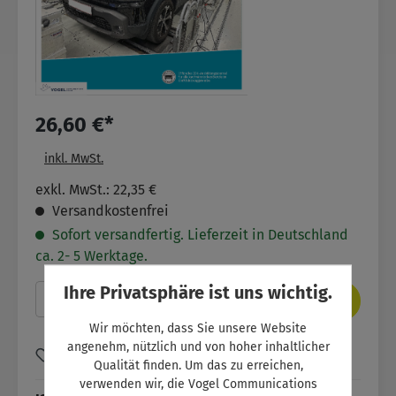
26,60 €*
inkl. MwSt.
exkl. MwSt.: 22,35 €
Versandkostenfrei
Sofort versandfertig. Lieferzeit in Deutschland
ca. 2- 5 Werktage.
Ihre Privatsphäre ist uns wichtig.
Produkt Anzahl: Gib den gewünschten Wer
In den Warenkorb
Wir möchten, dass Sie unsere Website
angenehm, nützlich und von hoher inhaltlicher
Zum Merkzettel hinzufügen
Qualität finden. Um das zu erreichen,
verwenden wir, die Vogel Communications