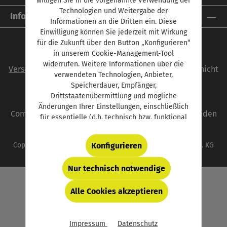
Technologien und Weitergabe der
Informationen
Informationen an die Dritten ein. Diese
Einwilligung können Sie jederzeit mit Wirkung
für die Zukunft über den Button „Konfigurieren“
in unserem Cookie-Management-Tool
Alle Preise inkl. gesetzl. Mehrwertsteuer zzgl.
widerrufen. Weitere Informationen über die
Versandkosten
und ggf. Nachnahmegebühren, wenn nicht
verwendeten Technologien, Anbieter,
anders angegeben.
Speicherdauer, Empfänger,
Drittstaatenübermittlung und mögliche
autoFACHMANN ist eine Marke der Vogel
Änderungen Ihrer Einstellungen, einschließlich
Communications Group. Unser gesamtes Angebot finden
für essentielle (d.h. technisch bzw. funktional
Sie unter
www.vogel.de
.
notwendige) Cookies, finden Sie in der unten
verlinkten Datenschutzerklärung und hinter
Konfigurieren
Copyright © 2026 Vogel Communications Group GmbH & Co. KG
dem Button „Konfigurieren“.
Nur technisch notwendige
Alle Cookies akzeptieren
Impressum
Datenschutz