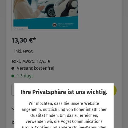
13,30 €*
inkl. MwSt.
exkl. MwSt.: 12,43 €
Versandkostenfrei
1-3 days
Produkt Anzahl: Gib den gewünschten Wer
In den Warenkorb
Ihre Privatsphäre ist uns wichtig.
Wir möchten, dass Sie unsere Website
Zum Merkzettel hinzufügen
angenehm, nützlich und von hoher inhaltlicher
Qualität finden. Um das zu erreichen,
verwenden wir, die Vogel Communications
ISBN:
SW11073
Group, Cookies und andere Online-Kennungen