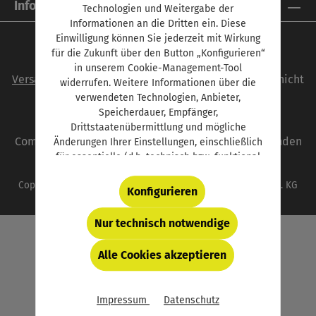
Informationen
Technologien und Weitergabe der
Informationen an die Dritten ein. Diese
Einwilligung können Sie jederzeit mit Wirkung
für die Zukunft über den Button „Konfigurieren“
Alle Preise inkl. gesetzl. Mehrwertsteuer zzgl.
in unserem Cookie-Management-Tool
Versandkosten
und ggf. Nachnahmegebühren, wenn nicht
widerrufen. Weitere Informationen über die
anders angegeben.
verwendeten Technologien, Anbieter,
Speicherdauer, Empfänger,
autoFACHMANN ist eine Marke der Vogel
Drittstaatenübermittlung und mögliche
Communications Group. Unser gesamtes Angebot finden
Änderungen Ihrer Einstellungen, einschließlich
für essentielle (d.h. technisch bzw. funktional
Sie unter
www.vogel.de
.
notwendige) Cookies, finden Sie in der unten
Copyright © 2026 Vogel Communications Group GmbH & Co. KG
verlinkten Datenschutzerklärung und hinter
Konfigurieren
dem Button „Konfigurieren“.
Nur technisch notwendige
Alle Cookies akzeptieren
Impressum
Datenschutz