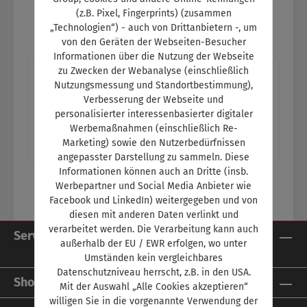
(z.B. Pixel, Fingerprints) (zusammen
„Technologien“) - auch von Drittanbietern -, um
von den Geräten der Webseiten-Besucher
Informationen über die Nutzung der Webseite
zu Zwecken der Webanalyse (einschließlich
Beschreibung
Nutzungsmessung und Standortbestimmung),
Titelthema: Die Pläne der GroßenAutohändler
Verbesserung der Webseite und
personalisierter interessenbasierter digitaler
setzen auf künstliche Intelligenz und
Werbemaßnahmen (einschließlich Re-
qualifiziertes Personal Ein Thema im Schu…
Marketing) sowie den Nutzerbedürfnissen
Mehr
angepasster Darstellung zu sammeln. Diese
Informationen können auch an Dritte (insb.
Werbepartner und Social Media Anbieter wie
Facebook und LinkedIn) weitergegeben und von
diesen mit anderen Daten verlinkt und
verarbeitet werden. Die Verarbeitung kann auch
Service-Hotline
außerhalb der EU / EWR erfolgen, wo unter
Umständen kein vergleichbares
Datenschutzniveau herrscht, z.B. in den USA.
Shop Service
Mit der Auswahl „Alle Cookies akzeptieren“
willigen Sie in die vorgenannte Verwendung der