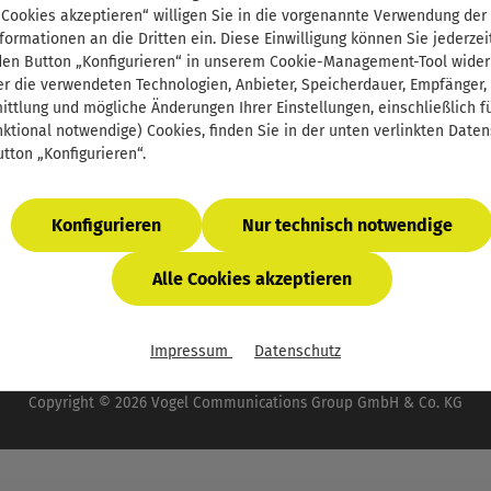
Support
 Cookies akzeptieren“ willigen Sie in die vorgenannte Verwendung der
Defektes Produkt
formationen an die Dritten ein. Diese Einwilligung können Sie jederzei
E-Book-Code einlösen
den Button „Konfigurieren“ in unserem Cookie-Management-Tool wider
r die verwendeten Technologien, Anbieter, Speicherdauer, Empfänger,
InfoClick
ttlung und mögliche Änderungen Ihrer Einstellungen, einschließlich für
Prüfstückbestellung
nktional notwendige) Cookies, finden Sie in der unten verlinkten Date
Firmenlizenzen - E-Book für Ihr Unternehmen
tton „Konfigurieren“.
Newsletter
Konfigurieren
Nur technisch notwendige
Alle Cookies akzeptieren
wertsteuer zzgl.
Versandkosten
und ggf. Nachnahmegebühren, 
Impressum
Datenschutz
 der Vogel Communications Group. Unser gesamtes Angebot f
Copyright © 2026 Vogel Communications Group GmbH & Co. KG