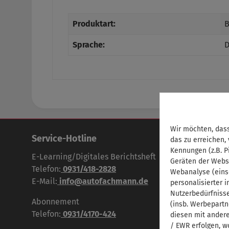
Produktart:
B
Sprache:
D
Wir möchten, dass
Service-Hotline
das zu erreichen,
Kennungen (z.B. P
E-Learning/Digitales Berichtsheft
Geräten der Webs
Telefon:
0931/418-2828
Webanalyse (eins
E-Mail:
info@autofachmann.de
personalisierter 
Nutzerbedürfniss
Abonnement
(insb. Werbepartn
Telefon:
0931/4170-424
diesen mit andere
/ EWR erfolgen, w