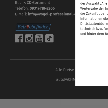
Buch-/CD-Sortiment
der Auswahl „Alle
Telefon:
0931/418-2206
Weitergabe der In
die Zukunft über 
E-Mail:
info@vogel-professional-education.de
Informationen übe
Drittstaatenübermi
technisch bzw. fu
und hinter dem Bu
Alle Preise inkl. gesetzl. Mehr
autoFACHMANN ist eine Marke