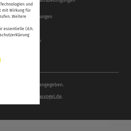
Allgemeine Geschäftsbedingungen
 Technologien und
Datenschutz
t mit Wirkung für
Systemvoraussetzungen
rufen. Weitere
Barrierefreiheit
 essentielle (d.h.
Mediadaten
nschutzerklärung
Cookie-Einstellungen
wenn nicht anders angegeben.
inden Sie unter
www.vogel.de
.