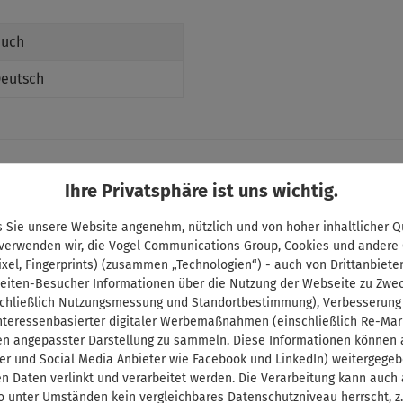
uch
eutsch
Ihre Privatsphäre ist uns wichtig.
 Sie unsere Website angenehm, nützlich und von hoher inhaltlicher Qu
Shop Service
 verwenden wir, die Vogel Communications Group, Cookies und andere
ixel, Fingerprints) (zusammen „Technologien“) - auch von Drittanbiete
Kontakt
eiten-Besucher Informationen über die Nutzung der Webseite zu Zwe
Lieferzeit und Versandkosten
chließlich Nutzungsmessung und Standortbestimmung), Verbesserung
interessenbasierter digitaler Werbemaßnahmen (einschließlich Re-Mar
Zahlungsbedingungen
en angepasster Darstellung zu sammeln. Diese Informationen können a
Abo-Kündigung
er und Social Media Anbieter wie Facebook und LinkedIn) weitergege
Vertrag widerrufen
n Daten verlinkt und verarbeitet werden. Die Verarbeitung kann auch
o unter Umständen kein vergleichbares Datenschutzniveau herrscht, z.