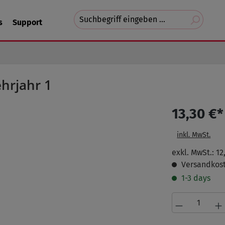
Suchvorschläge
s
Support
erscheinen
während
der
Eingabe.
hrjahr 1
13,30 €*
inkl. MwSt.
exkl. MwSt.: 12
Versandkost
1-3 days
Produkt A