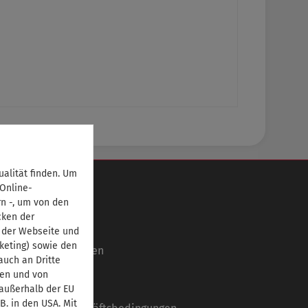
alität finden. Um
Informationen
 Online-
rn -, um von den
Über uns
cken der
Ansprechpartner
 der Webseite und
keting) sowie den
Autorinnen/Autoren
uch an Dritte
Partner
ben und von
Impressum
 außerhalb der EU
B. in den USA. Mit