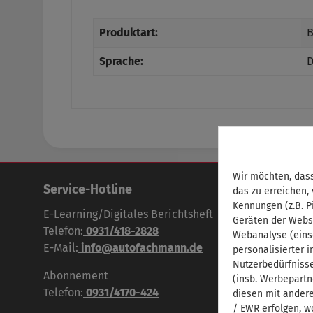
Produktart:
B
Sprache:
D
Wir möchten, dass
Service-Hotline
das zu erreichen,
Kennungen (z.B. P
E-Learning/Digitales Berichtsheft
Geräten der Webs
Telefon:
0931/418-2828
Webanalyse (eins
E-Mail:
info@autofachmann.de
personalisierter 
Nutzerbedürfniss
Abonnement
(insb. Werbepartn
Telefon:
0931/4170-424
diesen mit andere
/ EWR erfolgen, w