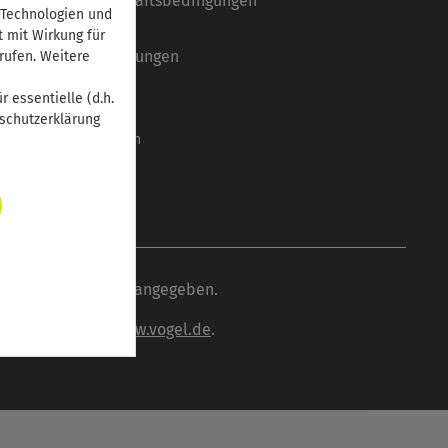
Allgemeine Geschäftsbedingungen
 Technologien und
Datenschutz
t mit Wirkung für
Systemvoraussetzungen
rufen. Weitere
Barrierefreiheit
 essentielle (d.h.
Mediadaten
nschutzerklärung
Cookie-Einstellungen
wenn nicht anders angegeben.
inden Sie unter
www.vogel.de
.