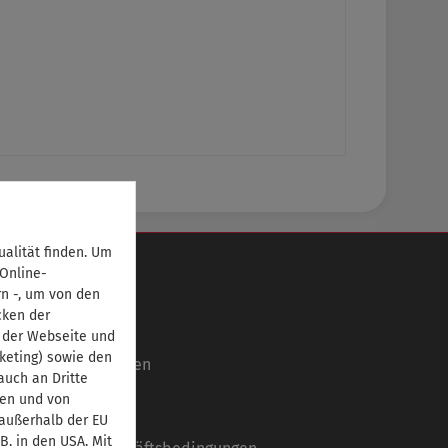
alität finden. Um
Informationen
 Online-
rn -, um von den
Über uns
cken der
Ansprechpartner
 der Webseite und
keting) sowie den
Autorinnen/Autoren
uch an Dritte
Partner
ben und von
Impressum
 außerhalb der EU
B. in den USA. Mit