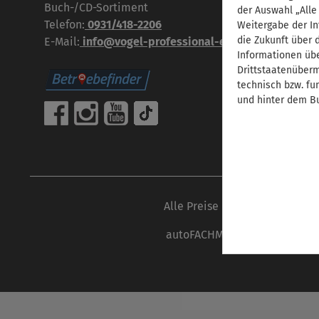
Buch-/CD-Sortiment
der Auswahl „Alle
Telefon:
0931/418-2206
Weitergabe der In
die Zukunft über 
E-Mail:
info@vogel-professional-education.de
Informationen übe
Drittstaatenübermi
technisch bzw. fu
und hinter dem Bu
Alle Preise inkl. gesetzl. Mehr
autoFACHMANN ist eine Marke