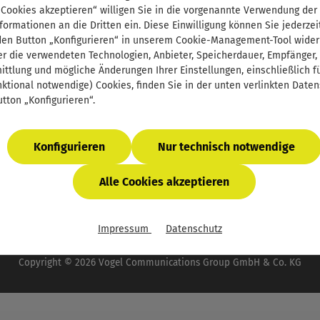
Support
 Cookies akzeptieren“ willigen Sie in die vorgenannte Verwendung der
Defektes Produkt
formationen an die Dritten ein. Diese Einwilligung können Sie jederzei
E-Book-Code einlösen
den Button „Konfigurieren“ in unserem Cookie-Management-Tool wider
r die verwendeten Technologien, Anbieter, Speicherdauer, Empfänger,
InfoClick
ttlung und mögliche Änderungen Ihrer Einstellungen, einschließlich für
Prüfstückbestellung
nktional notwendige) Cookies, finden Sie in der unten verlinkten Date
Firmenlizenzen - E-Book für Ihr Unternehmen
tton „Konfigurieren“.
Newsletter
Konfigurieren
Nur technisch notwendige
Alle Cookies akzeptieren
wertsteuer zzgl.
Versandkosten
und ggf. Nachnahmegebühren, 
Impressum
Datenschutz
 der Vogel Communications Group. Unser gesamtes Angebot f
Copyright © 2026 Vogel Communications Group GmbH & Co. KG