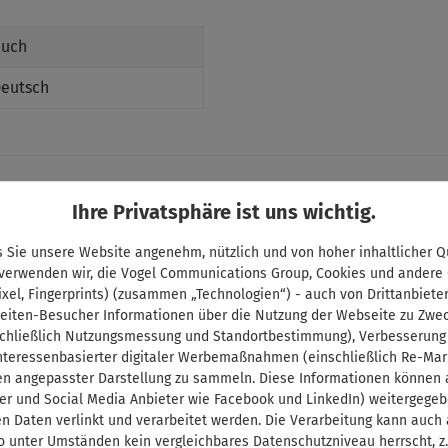
uch
eutsch
Ihre Privatsphäre ist uns wichtig.
 Sie unsere Website angenehm, nützlich und von hoher inhaltlicher Qu
Shop Service
 verwenden wir, die Vogel Communications Group, Cookies und andere
ixel, Fingerprints) (zusammen „Technologien“) - auch von Drittanbiete
Kontakt
eiten-Besucher Informationen über die Nutzung der Webseite zu Zwe
Lieferzeit und Versandkosten
chließlich Nutzungsmessung und Standortbestimmung), Verbesserung
interessenbasierter digitaler Werbemaßnahmen (einschließlich Re-Mar
Zahlungsbedingungen
en angepasster Darstellung zu sammeln. Diese Informationen können a
Abo-Kündigung
er und Social Media Anbieter wie Facebook und LinkedIn) weitergege
Vertrag widerrufen
n Daten verlinkt und verarbeitet werden. Die Verarbeitung kann auch
o unter Umständen kein vergleichbares Datenschutzniveau herrscht, z.