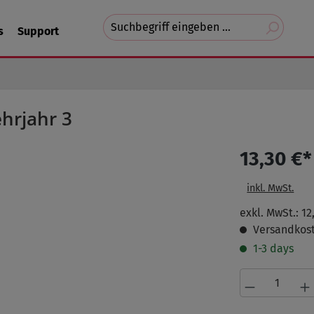
Suchvorschläge
s
Support
erscheinen
während
der
Eingabe.
hrjahr 3
13,30 €*
inkl. MwSt.
exkl. MwSt.: 12
Versandkost
1-3 days
Produkt A