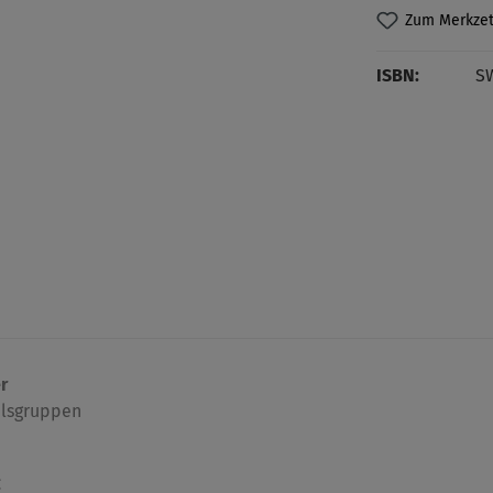
Zum Merkzet
ISBN:
S
r
elsgruppen
g