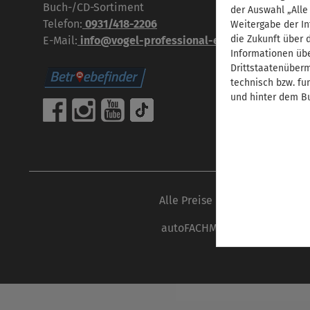
Buch-/CD-Sortiment
der Auswahl „Alle
Telefon:
0931/418-2206
Weitergabe der In
die Zukunft über 
E-Mail:
info@vogel-professional-education.de
Informationen übe
Drittstaatenübermi
technisch bzw. fu
und hinter dem Bu
Alle Preise inkl. gesetzl. Mehr
autoFACHMANN ist eine Marke