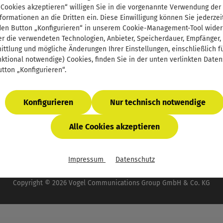
Support
 Cookies akzeptieren“ willigen Sie in die vorgenannte Verwendung der
Defektes Produkt
formationen an die Dritten ein. Diese Einwilligung können Sie jederzei
E-Book-Code einlösen
den Button „Konfigurieren“ in unserem Cookie-Management-Tool wider
r die verwendeten Technologien, Anbieter, Speicherdauer, Empfänger,
InfoClick
ttlung und mögliche Änderungen Ihrer Einstellungen, einschließlich für
Prüfstückbestellung
nktional notwendige) Cookies, finden Sie in der unten verlinkten Date
Firmenlizenzen - E-Book für Ihr Unternehmen
tton „Konfigurieren“.
Newsletter
Konfigurieren
Nur technisch notwendige
Alle Cookies akzeptieren
wertsteuer zzgl.
Versandkosten
und ggf. Nachnahmegebühren, 
Impressum
Datenschutz
 der Vogel Communications Group. Unser gesamtes Angebot f
Copyright © 2026 Vogel Communications Group GmbH & Co. KG