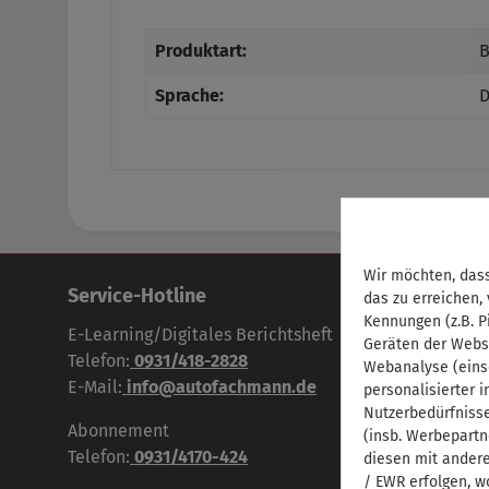
Produktart:
B
Sprache:
D
Wir möchten, dass
Service-Hotline
das zu erreichen,
Kennungen (z.B. P
E-Learning/Digitales Berichtsheft
Geräten der Webs
Telefon:
0931/418-2828
Webanalyse (eins
E-Mail:
info@autofachmann.de
personalisierter 
Nutzerbedürfniss
Abonnement
(insb. Werbepartn
Telefon:
0931/4170-424
diesen mit andere
/ EWR erfolgen, w