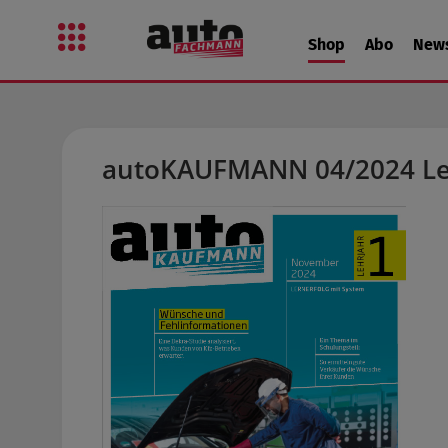
 Hauptinhalt springen
Zur Suche springen
Zur Hauptnavigation springen
Shop
Abo
New
autoKAUFMANN 04/2024 Le
Bildergalerie überspringen