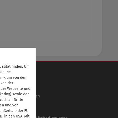
alität finden. Um
Informationen
 Online-
rn -, um von den
Über uns
cken der
Ansprechpartner
 der Webseite und
keting) sowie den
Autorinnen/Autoren
uch an Dritte
Partner
ben und von
Impressum
 außerhalb der EU
B. in den USA. Mit