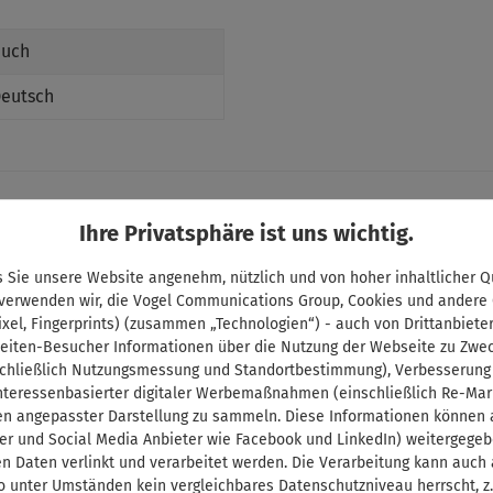
uch
eutsch
Ihre Privatsphäre ist uns wichtig.
 Sie unsere Website angenehm, nützlich und von hoher inhaltlicher Qu
Shop Service
 verwenden wir, die Vogel Communications Group, Cookies und andere
ixel, Fingerprints) (zusammen „Technologien“) - auch von Drittanbiete
Kontakt
eiten-Besucher Informationen über die Nutzung der Webseite zu Zwe
Lieferzeit und Versandkosten
chließlich Nutzungsmessung und Standortbestimmung), Verbesserung
interessenbasierter digitaler Werbemaßnahmen (einschließlich Re-Mar
Zahlungsbedingungen
en angepasster Darstellung zu sammeln. Diese Informationen können a
Abo-Kündigung
er und Social Media Anbieter wie Facebook und LinkedIn) weitergege
Vertrag widerrufen
n Daten verlinkt und verarbeitet werden. Die Verarbeitung kann auch
o unter Umständen kein vergleichbares Datenschutzniveau herrscht, z.