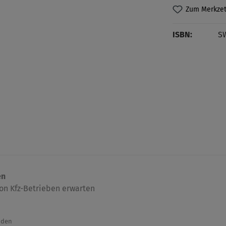
Zum Merkzet
ISBN:
S
en
von Kfz-Betrieben erwarten
nden