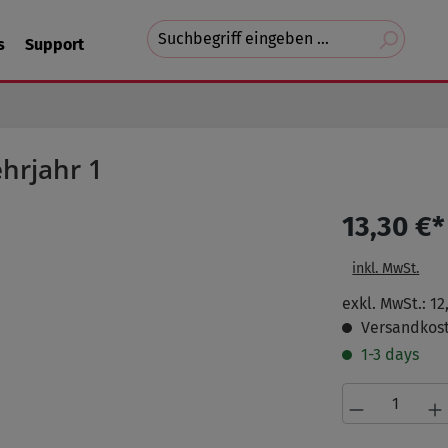
Suchvorschläge
s
Support
erscheinen
während
der
Eingabe.
hrjahr 1
13,30 €*
inkl. MwSt.
exkl. MwSt.: 12
Versandkost
1-3 days
Produkt A