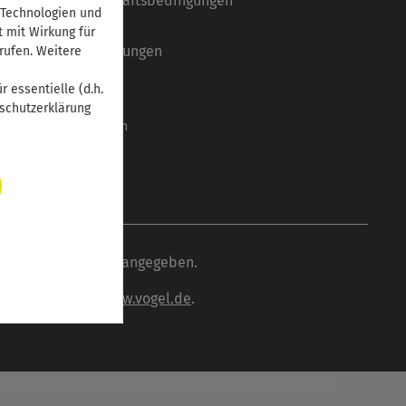
Allgemeine Geschäftsbedingungen
 Technologien und
Datenschutz
t mit Wirkung für
Systemvoraussetzungen
rufen. Weitere
Barrierefreiheit
 essentielle (d.h.
Mediadaten
nschutzerklärung
Cookie-Einstellungen
wenn nicht anders angegeben.
inden Sie unter
www.vogel.de
.