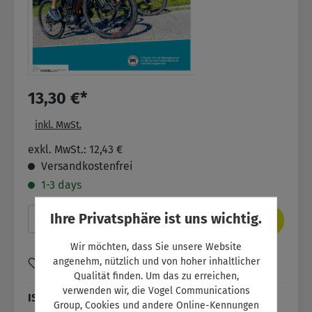
13,30 €*
inkl. MwSt.
exkl. MwSt.: 12,43 €
Versandkostenfrei
1-3 days
Produkt Anzahl: Gib den gewünschten Wer
Ihre Privatsphäre ist uns wichtig.
In den Warenkorb
Wir möchten, dass Sie unsere Website
angenehm, nützlich und von hoher inhaltlicher
Zum Merkzettel hinzufügen
Qualität finden. Um das zu erreichen,
verwenden wir, die Vogel Communications
ISBN:
SW11001
Group, Cookies und andere Online-Kennungen