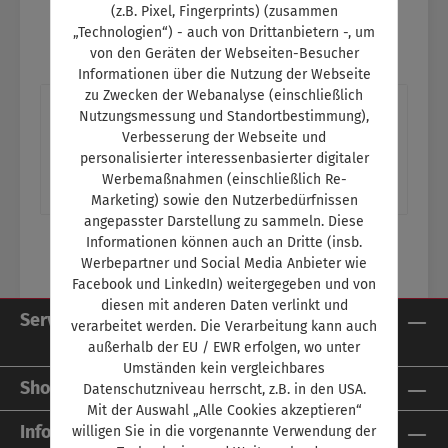
(z.B. Pixel, Fingerprints) (zusammen
„Technologien“) - auch von Drittanbietern -, um
von den Geräten der Webseiten-Besucher
Informationen über die Nutzung der Webseite
zu Zwecken der Webanalyse (einschließlich
Beschreibung
Nutzungsmessung und Standortbestimmung),
Verbesserung der Webseite und
Titelthema: Ende der TalfahrtE-Bikes als
personalisierter interessenbasierter digitaler
zusätzliches Geschäftsfeld für Kfz-Betriebe Ein
Werbemaßnahmen (einschließlich Re-
Thema im Schulungsteil:- Der Zentra…
Mehr
Marketing) sowie den Nutzerbedürfnissen
angepasster Darstellung zu sammeln. Diese
Informationen können auch an Dritte (insb.
Werbepartner und Social Media Anbieter wie
Facebook und LinkedIn) weitergegeben und von
diesen mit anderen Daten verlinkt und
Service-Hotline
verarbeitet werden. Die Verarbeitung kann auch
außerhalb der EU / EWR erfolgen, wo unter
Umständen kein vergleichbares
Shop Service
Datenschutzniveau herrscht, z.B. in den USA.
Mit der Auswahl „Alle Cookies akzeptieren“
Informationen
willigen Sie in die vorgenannte Verwendung der