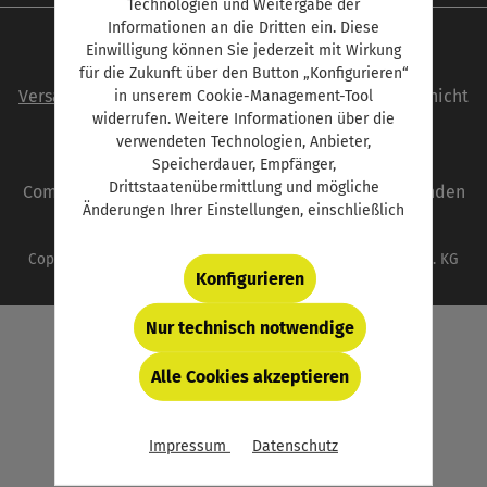
Technologien und Weitergabe der
Informationen an die Dritten ein. Diese
Einwilligung können Sie jederzeit mit Wirkung
Alle Preise inkl. gesetzl. Mehrwertsteuer zzgl.
für die Zukunft über den Button „Konfigurieren“
Versandkosten
und ggf. Nachnahmegebühren, wenn nicht
in unserem Cookie-Management-Tool
widerrufen. Weitere Informationen über die
anders angegeben.
verwendeten Technologien, Anbieter,
Speicherdauer, Empfänger,
autoFACHMANN ist eine Marke der Vogel
Drittstaatenübermittlung und mögliche
Communications Group. Unser gesamtes Angebot finden
Änderungen Ihrer Einstellungen, einschließlich
Sie unter
www.vogel.de
.
für essentielle (d.h. technisch bzw. funktional
notwendige) Cookies, finden Sie in der unten
Copyright © 2026 Vogel Communications Group GmbH & Co. KG
Konfigurieren
verlinkten Datenschutzerklärung und hinter
dem Button „Konfigurieren“.
Nur technisch notwendige
Alle Cookies akzeptieren
Impressum
Datenschutz