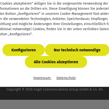
Support
 Cookies akzeptieren“ willigen Sie in die vorgenannte Verwendung der
Defektes Produkt
formationen an die Dritten ein. Diese Einwilligung können Sie jederzei
E-Book-Code einlösen
den Button „Konfigurieren“ in unserem Cookie-Management-Tool wider
r die verwendeten Technologien, Anbieter, Speicherdauer, Empfänger,
InfoClick
ttlung und mögliche Änderungen Ihrer Einstellungen, einschließlich für
Prüfstückbestellung
nktional notwendige) Cookies, finden Sie in der unten verlinkten Date
Firmenlizenzen - E-Book für Ihr Unternehmen
tton „Konfigurieren“.
Newsletter
Konfigurieren
Nur technisch notwendige
Alle Cookies akzeptieren
wertsteuer zzgl.
Versandkosten
und ggf. Nachnahmegebühren, 
Impressum
Datenschutz
 der Vogel Communications Group. Unser gesamtes Angebot f
Copyright © 2026 Vogel Communications Group GmbH & Co. KG