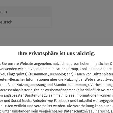
uch
eutsch
Ihre Privatsphäre ist uns wichtig.
 Sie unsere Website angenehm, nützlich und von hoher inhaltlicher Qu
Shop Service
 verwenden wir, die Vogel Communications Group, Cookies und andere
ixel, Fingerprints) (zusammen „Technologien“) - auch von Drittanbiete
Kontakt
eiten-Besucher Informationen über die Nutzung der Webseite zu Zwe
Lieferzeit und Versandkosten
chließlich Nutzungsmessung und Standortbestimmung), Verbesserung
interessenbasierter digitaler Werbemaßnahmen (einschließlich Re-Mar
Zahlungsbedingungen
en angepasster Darstellung zu sammeln. Diese Informationen können a
Abo-Kündigung
er und Social Media Anbieter wie Facebook und LinkedIn) weitergege
Vertrag widerrufen
n Daten verlinkt und verarbeitet werden. Die Verarbeitung kann auch
o unter Umständen kein vergleichbares Datenschutzniveau herrscht, z.