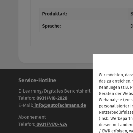
Produktart:
B
Sprache:
D
Wir möchten, dass
Service-Hotline
das zu erreichen,
Kennungen (z.B. P
E-Learning/Digitales Berichtsheft
Geräten der Webs
Telefon:
0931/418-2828
Webanalyse (eins
E-Mail:
info@autofachmann.de
personalisierter 
Nutzerbedürfniss
Abonnement
(insb. Werbepartn
Telefon:
0931/4170-424
diesen mit andere
/ EWR erfolgen, w