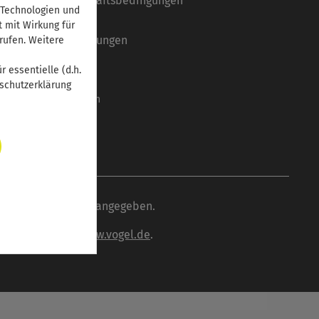
Allgemeine Geschäftsbedingungen
 Technologien und
Datenschutz
t mit Wirkung für
Systemvoraussetzungen
rufen. Weitere
Barrierefreiheit
 essentielle (d.h.
Mediadaten
nschutzerklärung
Cookie-Einstellungen
wenn nicht anders angegeben.
inden Sie unter
www.vogel.de
.