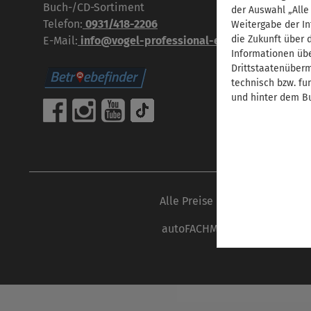
Buch-/CD-Sortiment
der Auswahl „Alle
Telefon:
0931/418-2206
Weitergabe der In
die Zukunft über 
E-Mail:
info@vogel-professional-education.de
Informationen übe
Drittstaatenübermi
technisch bzw. fu
und hinter dem Bu
Alle Preise inkl. gesetzl. Mehr
autoFACHMANN ist eine Marke