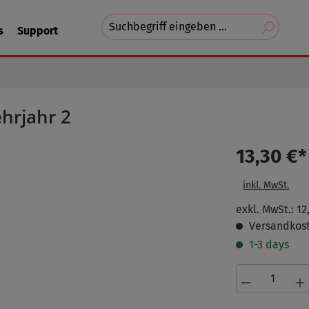
Suchvorschläge
s
Support
erscheinen
während
der
Eingabe.
hrjahr 2
13,30 €*
inkl. MwSt.
exkl. MwSt.: 12
Versandkost
1-3 days
Produkt A