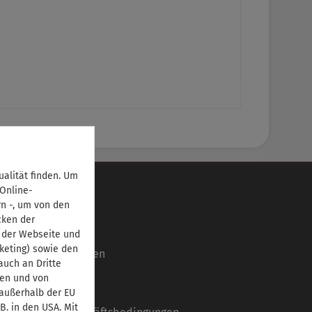
alität finden. Um
Informationen
 Online-
rn -, um von den
Über uns
cken der
Ansprechpartner
 der Webseite und
keting) sowie den
Autorinnen/Autoren
uch an Dritte
Partner
ben und von
Impressum
 außerhalb der EU
B. in den USA. Mit