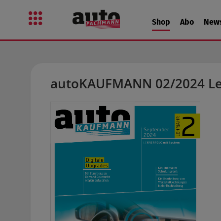
 Hauptinhalt springen
Zur Suche springen
Zur Hauptnavigation springen
Shop
Abo
New
autoKAUFMANN 02/2024 Le
Bildergalerie überspringen