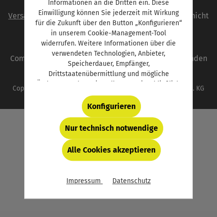
Informationen an die Dritten ein. Diese
Alle Preise inkl. gesetzl. Mehrwertsteuer zzgl.
Einwilligung können Sie jederzeit mit Wirkung
Versandkosten
und ggf. Nachnahmegebühren, wenn nicht
für die Zukunft über den Button „Konfigurieren“
anders angegeben.
in unserem Cookie-Management-Tool
widerrufen. Weitere Informationen über die
autoFACHMANN ist eine Marke der Vogel
verwendeten Technologien, Anbieter,
Communications Group. Unser gesamtes Angebot finden
Speicherdauer, Empfänger,
Sie unter
www.vogel.de
.
Drittstaatenübermittlung und mögliche
Änderungen Ihrer Einstellungen, einschließlich
Copyright © 2026 Vogel Communications Group GmbH & Co. KG
für essentielle (d.h. technisch bzw. funktional
notwendige) Cookies, finden Sie in der unten
Konfigurieren
verlinkten Datenschutzerklärung und hinter
dem Button „Konfigurieren“.
Nur technisch notwendige
Alle Cookies akzeptieren
Impressum
Datenschutz