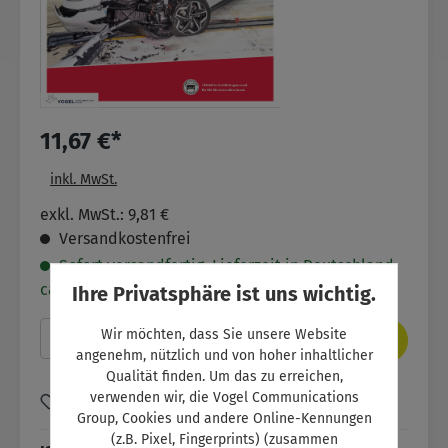
11,67 €*
inkl. MwSt.
exkl. MwSt.: 9,81 €
Versandkostenfrei
Sofort versandfertig. Lieferzeit in Deutschland
ca. 2- 5 Werktage.
Ihre Privatsphäre ist uns wichtig.
Produkt Anzahl: Gib den gewünschten Wer
Wir möchten, dass Sie unsere Website
In den Warenkorb
angenehm, nützlich und von hoher inhaltlicher
Qualität finden. Um das zu erreichen,
verwenden wir, die Vogel Communications
Zum Merkzettel hinzufügen
Group, Cookies und andere Online-Kennungen
(z.B. Pixel, Fingerprints) (zusammen