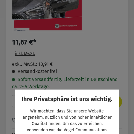
11,67 €*
inkl. MwSt.
exkl. MwSt.: 10,91 €
Versandkostenfrei
Sofort versandfertig. Lieferzeit in Deutschland
ca. 2- 5 Werktage.
Ihre Privatsphäre ist uns wichtig.
Produkt Anzahl: Gib den gewünschten Wer
In den Warenkorb
Wir möchten, dass Sie unsere Website
angenehm, nützlich und von hoher inhaltlicher
Zum Merkzettel hinzufügen
Qualität finden. Um das zu erreichen,
verwenden wir, die Vogel Communications