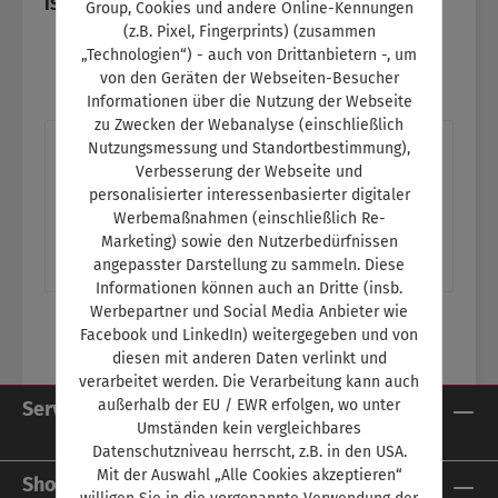
ISBN:
SW11183
Group, Cookies und andere Online-Kennungen
(z.B. Pixel, Fingerprints) (zusammen
„Technologien“) - auch von Drittanbietern -, um
von den Geräten der Webseiten-Besucher
Informationen über die Nutzung der Webseite
zu Zwecken der Webanalyse (einschließlich
Beschreibung
Nutzungsmessung und Standortbestimmung),
Verbesserung der Webseite und
Europas EliteBei den Euroskills 2025
personalisierter interessenbasierter digitaler
erkämpfte sich der deutsche Kfz-
Werbemaßnahmen (einschließlich Re-
Mechatroniker Silber Ein Thema im
Marketing) sowie den Nutzerbedürfnissen
angepasster Darstellung zu sammeln. Diese
Schulungsteil:- Das F…
Mehr
Informationen können auch an Dritte (insb.
Werbepartner und Social Media Anbieter wie
Facebook und LinkedIn) weitergegeben und von
diesen mit anderen Daten verlinkt und
verarbeitet werden. Die Verarbeitung kann auch
außerhalb der EU / EWR erfolgen, wo unter
Service-Hotline
Umständen kein vergleichbares
Datenschutzniveau herrscht, z.B. in den USA.
Mit der Auswahl „Alle Cookies akzeptieren“
Shop Service
willigen Sie in die vorgenannte Verwendung der