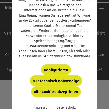
Technologien und Weitergabe der
Informationen
Informationen an die Dritten ein. Diese
Einwilligung können Sie jederzeit mit Wirkung
für die Zukunft über den Button „Konfigurieren“
in unserem Cookie-Management-Tool
Alle Preise inkl. gesetzl. Mehrwertsteuer zzgl.
widerrufen. Weitere Informationen über die
Versandkosten
und ggf. Nachnahmegebühren, wenn nicht
verwendeten Technologien, Anbieter,
anders angegeben.
Speicherdauer, Empfänger,
Drittstaatenübermittlung und mögliche
autoFACHMANN ist eine Marke der Vogel
Änderungen Ihrer Einstellungen, einschließlich
Communications Group. Unser gesamtes Angebot finden
für essentielle (d.h. technisch bzw. funktional
Sie unter
www.vogel.de
.
notwendige) Cookies, finden Sie in der unten
verlinkten Datenschutzerklärung und hinter
Konfigurieren
Copyright © 2026 Vogel Communications Group GmbH & Co. KG
dem Button „Konfigurieren“.
Nur technisch notwendige
Alle Cookies akzeptieren
Impressum
Datenschutz