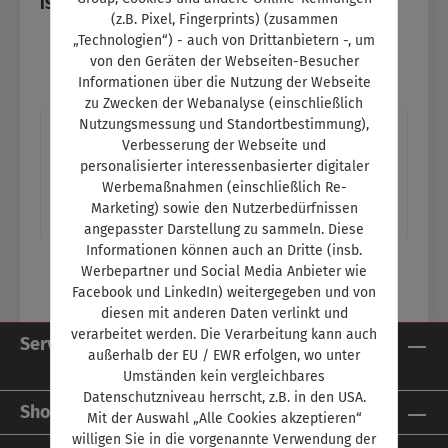
ISBN:
SW11162
(z.B. Pixel, Fingerprints) (zusammen
„Technologien“) - auch von Drittanbietern -, um
von den Geräten der Webseiten-Besucher
Informationen über die Nutzung der Webseite
zu Zwecken der Webanalyse (einschließlich
Nutzungsmessung und Standortbestimmung),
Beschreibung
Verbesserung der Webseite und
personalisierter interessenbasierter digitaler
Titelthema: Biest mit CharakterWie Designer
Werbemaßnahmen (einschließlich Re-
es schaffen, mit ihren Entwürfen Emotionen zu
Marketing) sowie den Nutzerbedürfnissen
wecken Ein Thema im Schulungsteil:…
Mehr
angepasster Darstellung zu sammeln. Diese
Informationen können auch an Dritte (insb.
Werbepartner und Social Media Anbieter wie
Facebook und LinkedIn) weitergegeben und von
diesen mit anderen Daten verlinkt und
verarbeitet werden. Die Verarbeitung kann auch
Service-Hotline
außerhalb der EU / EWR erfolgen, wo unter
Umständen kein vergleichbares
Datenschutzniveau herrscht, z.B. in den USA.
Shop Service
Mit der Auswahl „Alle Cookies akzeptieren“
willigen Sie in die vorgenannte Verwendung der