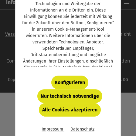
Informationen
Technologien und Weitergabe der
Informationen an die Dritten ein. Diese
Einwilligung können Sie jederzeit mit Wirkung
für die Zukunft über den Button „Konfigurieren“
Alle Preise inkl. gesetzl. Mehrwertsteuer zzgl.
in unserem Cookie-Management-Tool
Versandkosten
und ggf. Nachnahmegebühren, wenn nicht
widerrufen. Weitere Informationen über die
anders angegeben.
verwendeten Technologien, Anbieter,
Speicherdauer, Empfänger,
autoFACHMANN ist eine Marke der Vogel
Drittstaatenübermittlung und mögliche
Communications Group. Unser gesamtes Angebot finden
Änderungen Ihrer Einstellungen, einschließlich
für essentielle (d.h. technisch bzw. funktional
Sie unter
www.vogel.de
.
notwendige) Cookies, finden Sie in der unten
Copyright © 2026 Vogel Communications Group GmbH & Co. KG
verlinkten Datenschutzerklärung und hinter
Konfigurieren
dem Button „Konfigurieren“.
Nur technisch notwendige
Alle Cookies akzeptieren
Impressum
Datenschutz