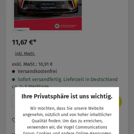
11,67 €*
inkl. MwSt.
exkl. MwSt.: 10,91 €
Versandkostenfrei
Sofort versandfertig. Lieferzeit in Deutschland
ca. 2- 5 Werktage.
Ihre Privatsphäre ist uns wichtig.
Produkt Anzahl: Gib den gewünschten Wer
In den Warenkorb
Wir möchten, dass Sie unsere Website
angenehm, nützlich und von hoher inhaltlicher
Zum Merkzettel hinzufügen
Qualität finden. Um das zu erreichen,
verwenden wir, die Vogel Communications
Group, Cookies und andere Online-Kennungen