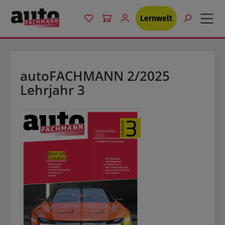
Zum Hauptinhalt springen
Du hast 0 Produkte auf dem Merkzet
Lernwelt
autoFACHMANN 2/2025
Lehrjahr 3
Bildergalerie überspringen