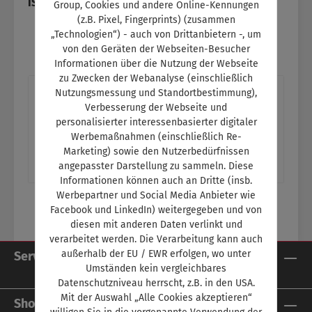
ISBN:
SW11121
Group, Cookies und andere Online-Kennungen
(z.B. Pixel, Fingerprints) (zusammen
„Technologien“) - auch von Drittanbietern -, um
von den Geräten der Webseiten-Besucher
Informationen über die Nutzung der Webseite
zu Zwecken der Webanalyse (einschließlich
Beschreibung
Nutzungsmessung und Standortbestimmung),
Verbesserung der Webseite und
Titelthema: Kalt oder schneller altEin gutes
personalisierter interessenbasierter digitaler
Thermomanagement sorgt für eine gesunde
Werbemaßnahmen (einschließlich Re-
Antriebsbatterie Ein Thema im Schulun…
Marketing) sowie den Nutzerbedürfnissen
angepasster Darstellung zu sammeln. Diese
Mehr
Informationen können auch an Dritte (insb.
Werbepartner und Social Media Anbieter wie
Facebook und LinkedIn) weitergegeben und von
diesen mit anderen Daten verlinkt und
verarbeitet werden. Die Verarbeitung kann auch
außerhalb der EU / EWR erfolgen, wo unter
Service-Hotline
Umständen kein vergleichbares
Datenschutzniveau herrscht, z.B. in den USA.
Mit der Auswahl „Alle Cookies akzeptieren“
Shop Service
willigen Sie in die vorgenannte Verwendung der