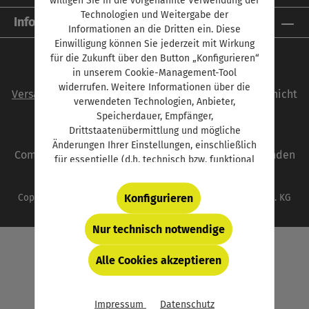
Technologien und Weitergabe der
Informationen
Informationen an die Dritten ein. Diese
Einwilligung können Sie jederzeit mit Wirkung
für die Zukunft über den Button „Konfigurieren“
in unserem Cookie-Management-Tool
Alle Preise inkl. gesetzl. Mehrwertsteuer zzgl.
widerrufen. Weitere Informationen über die
Versandkosten
und ggf. Nachnahmegebühren, wenn nicht
verwendeten Technologien, Anbieter,
anders angegeben.
Speicherdauer, Empfänger,
Drittstaatenübermittlung und mögliche
autoFACHMANN ist eine Marke der Vogel
Änderungen Ihrer Einstellungen, einschließlich
Communications Group. Unser gesamtes Angebot finden
für essentielle (d.h. technisch bzw. funktional
Sie unter
www.vogel.de
.
notwendige) Cookies, finden Sie in der unten
verlinkten Datenschutzerklärung und hinter
Konfigurieren
Copyright © 2026 Vogel Communications Group GmbH & Co. KG
dem Button „Konfigurieren“.
Nur technisch notwendige
Alle Cookies akzeptieren
Impressum
Datenschutz