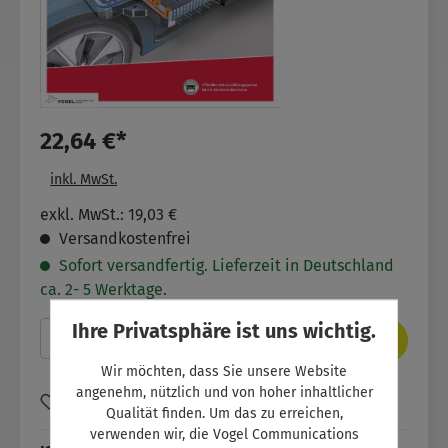
22,64 €*
inkl. MwSt.
exkl. MwSt.: 19,03 €
Versandkostenfrei
Sofort versandfertig. Lieferzeit in Deutschland
ca. 2- 5 Werktage.
Ihre Privatsphäre ist uns wichtig.
Produkt Anzahl: Gib den gewünschten Wer
In den Warenkorb
Wir möchten, dass Sie unsere Website
angenehm, nützlich und von hoher inhaltlicher
Zum Merkzettel hinzufügen
Qualität finden. Um das zu erreichen,
verwenden wir, die Vogel Communications