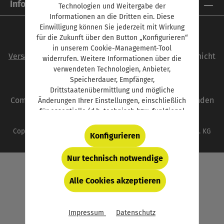
Informationen
Technologien und Weitergabe der
Informationen an die Dritten ein. Diese
Einwilligung können Sie jederzeit mit Wirkung
für die Zukunft über den Button „Konfigurieren“
Alle Preise inkl. gesetzl. Mehrwertsteuer zzgl.
in unserem Cookie-Management-Tool
Versandkosten
und ggf. Nachnahmegebühren, wenn nicht
widerrufen. Weitere Informationen über die
anders angegeben.
verwendeten Technologien, Anbieter,
Speicherdauer, Empfänger,
autoFACHMANN ist eine Marke der Vogel
Drittstaatenübermittlung und mögliche
Communications Group. Unser gesamtes Angebot finden
Änderungen Ihrer Einstellungen, einschließlich
für essentielle (d.h. technisch bzw. funktional
Sie unter
www.vogel.de
.
notwendige) Cookies, finden Sie in der unten
Copyright © 2026 Vogel Communications Group GmbH & Co. KG
verlinkten Datenschutzerklärung und hinter
Konfigurieren
dem Button „Konfigurieren“.
Nur technisch notwendige
Alle Cookies akzeptieren
Impressum
Datenschutz