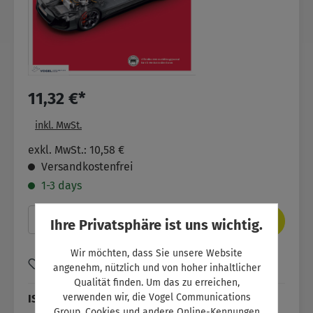
11,32 €*
inkl. MwSt.
exkl. MwSt.: 10,58 €
Versandkostenfrei
1-3 days
Produkt Anzahl: Gib den gewünschten Wer
In den Warenkorb
Ihre Privatsphäre ist uns wichtig.
Wir möchten, dass Sie unsere Website
Zum Merkzettel hinzufügen
angenehm, nützlich und von hoher inhaltlicher
Qualität finden. Um das zu erreichen,
verwenden wir, die Vogel Communications
ISBN:
SW11105
Group, Cookies und andere Online-Kennungen