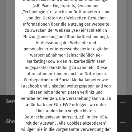
(z.B. Pixel, Fingerprints) (zusammen
„Technologien“) - auch von Drittanbietern -, um
von den Geräten der Webseiten-Besucher
Informationen über die Nutzung der Webseite
zu Zwecken der Webanalyse (einschließlich
Beschreibung
Nutzungsmessung und Standortbestimmung),
Titelthema: 800-Volt-LigaImmer mehr
Verbesserung der Webseite und
personalisierter interessenbasierter digitaler
Autohersteller verdoppeln die Spannung in
Werbemaßnahmen (einschließlich Re-
ihren E-Autos Ein Thema im Schulungsteil:-
Marketing) sowie den Nutzerbedürfnissen
Wie…
Mehr
angepasster Darstellung zu sammeln. Diese
Informationen können auch an Dritte (insb.
Werbepartner und Social Media Anbieter wie
Facebook und LinkedIn) weitergegeben und von
diesen mit anderen Daten verlinkt und
verarbeitet werden. Die Verarbeitung kann auch
Service-Hotline
außerhalb der EU / EWR erfolgen, wo unter
Umständen kein vergleichbares
Datenschutzniveau herrscht, z.B. in den USA.
Shop Service
Mit der Auswahl „Alle Cookies akzeptieren“
willigen Sie in die vorgenannte Verwendung der