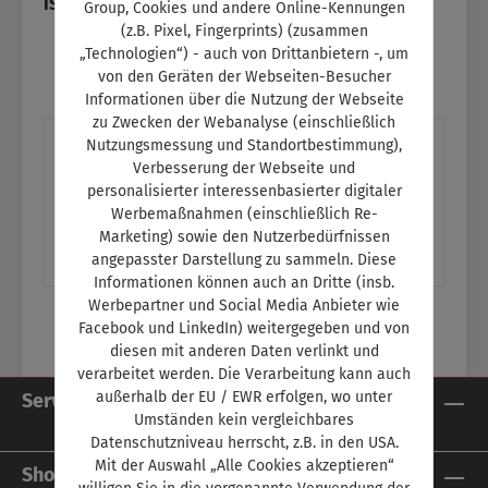
ISBN:
SW11153
Group, Cookies und andere Online-Kennungen
(z.B. Pixel, Fingerprints) (zusammen
„Technologien“) - auch von Drittanbietern -, um
von den Geräten der Webseiten-Besucher
Informationen über die Nutzung der Webseite
zu Zwecken der Webanalyse (einschließlich
Beschreibung
Nutzungsmessung und Standortbestimmung),
Verbesserung der Webseite und
Titelthema: Strommärchen entlarvtImmer
personalisierter interessenbasierter digitaler
mehr Fakten sprechen für den Elektroantrieb
Werbemaßnahmen (einschließlich Re-
im Auto Ein Thema im Schulungsteil:- Funk…
Marketing) sowie den Nutzerbedürfnissen
angepasster Darstellung zu sammeln. Diese
Mehr
Informationen können auch an Dritte (insb.
Werbepartner und Social Media Anbieter wie
Facebook und LinkedIn) weitergegeben und von
diesen mit anderen Daten verlinkt und
verarbeitet werden. Die Verarbeitung kann auch
außerhalb der EU / EWR erfolgen, wo unter
Service-Hotline
Umständen kein vergleichbares
Datenschutzniveau herrscht, z.B. in den USA.
Mit der Auswahl „Alle Cookies akzeptieren“
Shop Service
willigen Sie in die vorgenannte Verwendung der