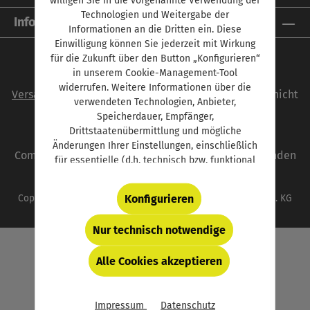
Technologien und Weitergabe der
Informationen
Informationen an die Dritten ein. Diese
Einwilligung können Sie jederzeit mit Wirkung
für die Zukunft über den Button „Konfigurieren“
in unserem Cookie-Management-Tool
Alle Preise inkl. gesetzl. Mehrwertsteuer zzgl.
widerrufen. Weitere Informationen über die
Versandkosten
und ggf. Nachnahmegebühren, wenn nicht
verwendeten Technologien, Anbieter,
anders angegeben.
Speicherdauer, Empfänger,
Drittstaatenübermittlung und mögliche
autoFACHMANN ist eine Marke der Vogel
Änderungen Ihrer Einstellungen, einschließlich
Communications Group. Unser gesamtes Angebot finden
für essentielle (d.h. technisch bzw. funktional
Sie unter
www.vogel.de
.
notwendige) Cookies, finden Sie in der unten
verlinkten Datenschutzerklärung und hinter
Konfigurieren
Copyright © 2026 Vogel Communications Group GmbH & Co. KG
dem Button „Konfigurieren“.
Nur technisch notwendige
Alle Cookies akzeptieren
Impressum
Datenschutz