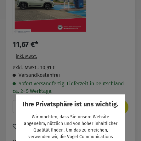
11,67 €*
inkl. MwSt.
exkl. MwSt.: 10,91 €
Versandkostenfrei
Sofort versandfertig. Lieferzeit in Deutschland
ca. 2- 5 Werktage.
Ihre Privatsphäre ist uns wichtig.
Produkt Anzahl: Gib den gewünschten Wer
In den Warenkorb
Wir möchten, dass Sie unsere Website
angenehm, nützlich und von hoher inhaltlicher
Zum Merkzettel hinzufügen
Qualität finden. Um das zu erreichen,
verwenden wir, die Vogel Communications