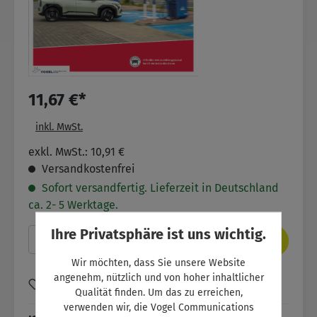
11,67 €*
inkl. MwSt.
exkl. MwSt.: 10,91 €
Versandkostenfrei
Sofort versandfertig. Lieferzeit in Deutschland
ca. 2- 5 Werktage.
Ihre Privatsphäre ist uns wichtig.
Produkt Anzahl: Gib den gewünschten Wer
In den Warenkorb
Wir möchten, dass Sie unsere Website
angenehm, nützlich und von hoher inhaltlicher
Zum Merkzettel hinzufügen
Qualität finden. Um das zu erreichen,
verwenden wir, die Vogel Communications