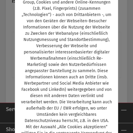
ISBN:
SW11154
Group, Cookies und andere Online-Kennungen
(z.B. Pixel, Fingerprints) (zusammen
„Technologien“) - auch von Drittanbietern -, um
von den Geräten der Webseiten-Besucher
Informationen über die Nutzung der Webseite
zu Zwecken der Webanalyse (einschließlich
Beschreibung
Nutzungsmessung und Standortbestimmung),
Verbesserung der Webseite und
Titelthema: Strommärchen entlarvtImmer
personalisierter interessenbasierter digitaler
mehr Fakten sprechen für den Elektroantrieb
Werbemaßnahmen (einschließlich Re-
im Auto Ein Thema im Schulungsteil:- Fahr…
Marketing) sowie den Nutzerbedürfnissen
angepasster Darstellung zu sammeln. Diese
Mehr
Informationen können auch an Dritte (insb.
Werbepartner und Social Media Anbieter wie
Facebook und LinkedIn) weitergegeben und von
diesen mit anderen Daten verlinkt und
verarbeitet werden. Die Verarbeitung kann auch
außerhalb der EU / EWR erfolgen, wo unter
Service-Hotline
Umständen kein vergleichbares
Datenschutzniveau herrscht, z.B. in den USA.
Mit der Auswahl „Alle Cookies akzeptieren“
Shop Service
willigen Sie in die vorgenannte Verwendung der