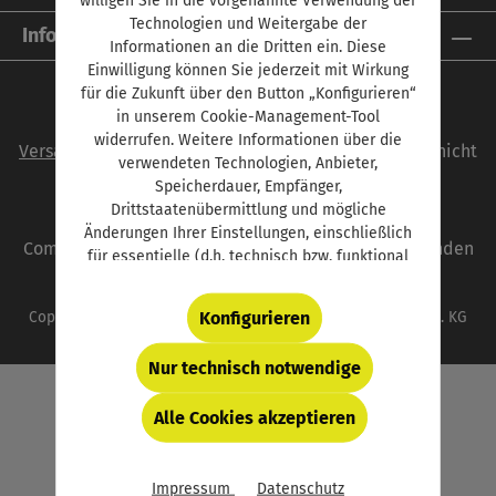
Technologien und Weitergabe der
Informationen
Informationen an die Dritten ein. Diese
Einwilligung können Sie jederzeit mit Wirkung
für die Zukunft über den Button „Konfigurieren“
in unserem Cookie-Management-Tool
Alle Preise inkl. gesetzl. Mehrwertsteuer zzgl.
widerrufen. Weitere Informationen über die
Versandkosten
und ggf. Nachnahmegebühren, wenn nicht
verwendeten Technologien, Anbieter,
anders angegeben.
Speicherdauer, Empfänger,
Drittstaatenübermittlung und mögliche
autoFACHMANN ist eine Marke der Vogel
Änderungen Ihrer Einstellungen, einschließlich
Communications Group. Unser gesamtes Angebot finden
für essentielle (d.h. technisch bzw. funktional
Sie unter
www.vogel.de
.
notwendige) Cookies, finden Sie in der unten
verlinkten Datenschutzerklärung und hinter
Konfigurieren
Copyright © 2026 Vogel Communications Group GmbH & Co. KG
dem Button „Konfigurieren“.
Nur technisch notwendige
Alle Cookies akzeptieren
Impressum
Datenschutz