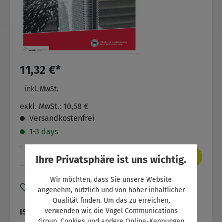
11,32 €*
inkl. MwSt.
exkl. MwSt.: 10,58 €
Versandkostenfrei
1-3 days
Produkt Anzahl: Gib den gewünschten Wer
In den Warenkorb
Ihre Privatsphäre ist uns wichtig.
Wir möchten, dass Sie unsere Website
Zum Merkzettel hinzufügen
angenehm, nützlich und von hoher inhaltlicher
Qualität finden. Um das zu erreichen,
verwenden wir, die Vogel Communications
ISBN:
SW11078
Group, Cookies und andere Online-Kennungen