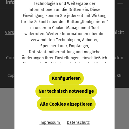
Informationen
Technologien und Weitergabe der
Informationen an die Dritten ein. Diese
Einwilligung können Sie jederzeit mit Wirkung
für die Zukunft über den Button „Konfigurieren“
Alle Preise inkl. gesetzl. Mehrwertsteuer zzgl.
in unserem Cookie-Management-Tool
Versandkosten
und ggf. Nachnahmegebühren, wenn nicht
widerrufen. Weitere Informationen über die
anders angegeben.
verwendeten Technologien, Anbieter,
Speicherdauer, Empfänger,
autoFACHMANN ist eine Marke der Vogel
Drittstaatenübermittlung und mögliche
Communications Group. Unser gesamtes Angebot finden
Änderungen Ihrer Einstellungen, einschließlich
für essentielle (d.h. technisch bzw. funktional
Sie unter
www.vogel.de
.
notwendige) Cookies, finden Sie in der unten
Copyright © 2026 Vogel Communications Group GmbH & Co. KG
verlinkten Datenschutzerklärung und hinter
Konfigurieren
dem Button „Konfigurieren“.
Nur technisch notwendige
Alle Cookies akzeptieren
Impressum
Datenschutz