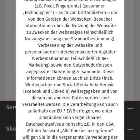
(z.B. Pixel, Fingerprints) (zusammen
„Technologien“) - auch von Drittanbietern -, um
von den Geräten der Webseiten-Besucher
Informationen über die Nutzung der Webseite
zu Zwecken der Webanalyse (einschließlich
Beschreibung
Nutzungsmessung und Standortbestimmung),
Titelthema: Richtig reinigenNur eine
Verbesserung der Webseite und
personalisierter interessenbasierter digitaler
sachgerechte Reinigung von Klimaanlagen
Werbemaßnahmen (einschließlich Re-
sorgt für wirklich saubere Luft Ein Thema im
Marketing) sowie den Nutzerbedürfnissen
Sc…
Mehr
angepasster Darstellung zu sammeln. Diese
Informationen können auch an Dritte (insb.
Werbepartner und Social Media Anbieter wie
Facebook und LinkedIn) weitergegeben und von
diesen mit anderen Daten verlinkt und
verarbeitet werden. Die Verarbeitung kann auch
Service-Hotline
außerhalb der EU / EWR erfolgen, wo unter
Umständen kein vergleichbares
Datenschutzniveau herrscht, z.B. in den USA.
Shop Service
Mit der Auswahl „Alle Cookies akzeptieren“
willigen Sie in die vorgenannte Verwendung der