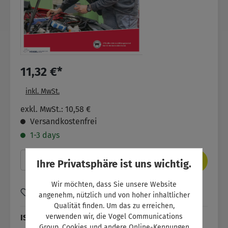
11,32 €*
inkl. MwSt.
exkl. MwSt.: 10,58 €
Versandkostenfrei
1-3 days
Produkt Anzahl: Gib den gewünschten Wer
In den Warenkorb
Ihre Privatsphäre ist uns wichtig.
Wir möchten, dass Sie unsere Website
Zum Merkzettel hinzufügen
angenehm, nützlich und von hoher inhaltlicher
Qualität finden. Um das zu erreichen,
verwenden wir, die Vogel Communications
ISBN:
SW11052
Group, Cookies und andere Online-Kennungen