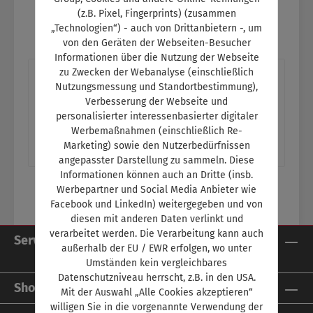
(z.B. Pixel, Fingerprints) (zusammen
„Technologien“) - auch von Drittanbietern -, um
von den Geräten der Webseiten-Besucher
Informationen über die Nutzung der Webseite
zu Zwecken der Webanalyse (einschließlich
Beschreibung
Nutzungsmessung und Standortbestimmung),
Titelthema: Neuer deutscher MeisterDas
Verbesserung der Webseite und
personalisierter interessenbasierter digitaler
Finale der deutschen Meisterschaft der Kfz-
Werbemaßnahmen (einschließlich Re-
Mechatroniker fand in Hamburg statt Ein Th…
Marketing) sowie den Nutzerbedürfnissen
Mehr
angepasster Darstellung zu sammeln. Diese
Informationen können auch an Dritte (insb.
Werbepartner und Social Media Anbieter wie
Facebook und LinkedIn) weitergegeben und von
diesen mit anderen Daten verlinkt und
verarbeitet werden. Die Verarbeitung kann auch
Service-Hotline
außerhalb der EU / EWR erfolgen, wo unter
Umständen kein vergleichbares
Datenschutzniveau herrscht, z.B. in den USA.
Shop Service
Mit der Auswahl „Alle Cookies akzeptieren“
willigen Sie in die vorgenannte Verwendung der