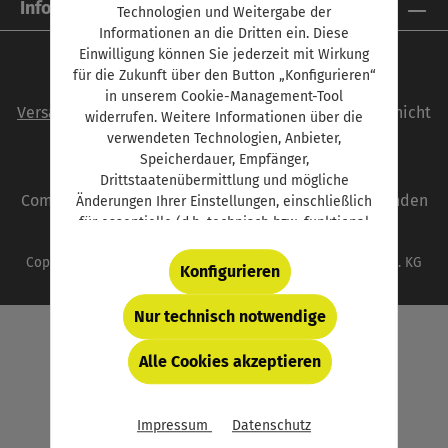
Informationen
Technologien und Weitergabe der
Informationen an die Dritten ein. Diese
Einwilligung können Sie jederzeit mit Wirkung
für die Zukunft über den Button „Konfigurieren“
Alle Preise inkl. gesetzl. Mehrwertsteuer zzgl.
in unserem Cookie-Management-Tool
Versandkosten
und ggf. Nachnahmegebühren, wenn nicht
widerrufen. Weitere Informationen über die
anders angegeben.
verwendeten Technologien, Anbieter,
Speicherdauer, Empfänger,
autoFACHMANN ist eine Marke der Vogel
Drittstaatenübermittlung und mögliche
Communications Group. Unser gesamtes Angebot finden
Änderungen Ihrer Einstellungen, einschließlich
für essentielle (d.h. technisch bzw. funktional
Sie unter
www.vogel.de
.
notwendige) Cookies, finden Sie in der unten
Copyright © 2026 Vogel Communications Group GmbH & Co. KG
verlinkten Datenschutzerklärung und hinter
Konfigurieren
dem Button „Konfigurieren“.
Nur technisch notwendige
Alle Cookies akzeptieren
Impressum
Datenschutz