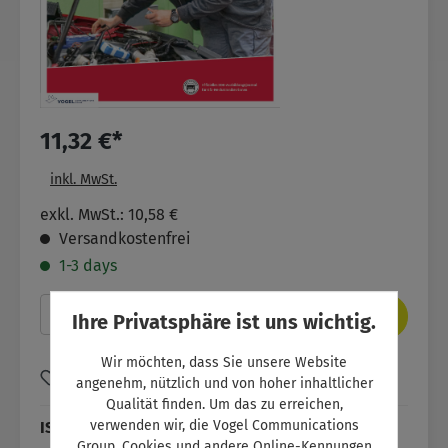
11,32 €*
inkl. MwSt.
exkl. MwSt.: 10,58 €
Versandkostenfrei
1-3 days
Produkt Anzahl: Gib den gewünschten Wer
In den Warenkorb
Ihre Privatsphäre ist uns wichtig.
Wir möchten, dass Sie unsere Website
Zum Merkzettel hinzufügen
angenehm, nützlich und von hoher inhaltlicher
Qualität finden. Um das zu erreichen,
verwenden wir, die Vogel Communications
ISBN:
SW11053
Group, Cookies und andere Online-Kennungen