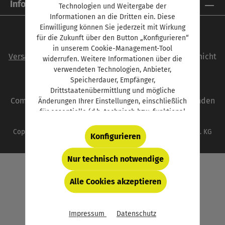
Informationen
Technologien und Weitergabe der
Informationen an die Dritten ein. Diese
Einwilligung können Sie jederzeit mit Wirkung
für die Zukunft über den Button „Konfigurieren“
Alle Preise inkl. gesetzl. Mehrwertsteuer zzgl.
in unserem Cookie-Management-Tool
Versandkosten
und ggf. Nachnahmegebühren, wenn nicht
widerrufen. Weitere Informationen über die
anders angegeben.
verwendeten Technologien, Anbieter,
Speicherdauer, Empfänger,
autoFACHMANN ist eine Marke der Vogel
Drittstaatenübermittlung und mögliche
Communications Group. Unser gesamtes Angebot finden
Änderungen Ihrer Einstellungen, einschließlich
für essentielle (d.h. technisch bzw. funktional
Sie unter
www.vogel.de
.
notwendige) Cookies, finden Sie in der unten
Copyright © 2026 Vogel Communications Group GmbH & Co. KG
verlinkten Datenschutzerklärung und hinter
Konfigurieren
dem Button „Konfigurieren“.
Nur technisch notwendige
Alle Cookies akzeptieren
Impressum
Datenschutz