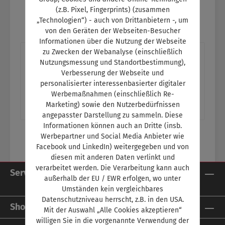
(z.B. Pixel, Fingerprints) (zusammen
„Technologien“) - auch von Drittanbietern -, um
von den Geräten der Webseiten-Besucher
Informationen über die Nutzung der Webseite
zu Zwecken der Webanalyse (einschließlich
Beschreibung
Nutzungsmessung und Standortbestimmung),
Titelthema: Neuer deutscher MeisterDas
Verbesserung der Webseite und
personalisierter interessenbasierter digitaler
Finale der deutschen Meisterschaft der Kfz-
Werbemaßnahmen (einschließlich Re-
Mechatroniker fand in Hamburg statt Ein Th…
Marketing) sowie den Nutzerbedürfnissen
Mehr
angepasster Darstellung zu sammeln. Diese
Informationen können auch an Dritte (insb.
Werbepartner und Social Media Anbieter wie
Facebook und LinkedIn) weitergegeben und von
diesen mit anderen Daten verlinkt und
verarbeitet werden. Die Verarbeitung kann auch
Service-Hotline
außerhalb der EU / EWR erfolgen, wo unter
Umständen kein vergleichbares
Datenschutzniveau herrscht, z.B. in den USA.
Shop Service
Mit der Auswahl „Alle Cookies akzeptieren“
willigen Sie in die vorgenannte Verwendung der