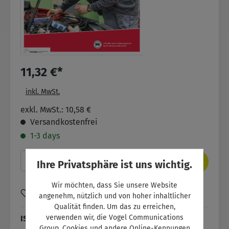
11,32 €*
inkl. MwSt.
exkl. MwSt.: 10,58 €
Versandkostenfrei
1-3 days
Produkt Anzahl: Gib den gewünschten Wer
In den Warenkorb
Ihre Privatsphäre ist uns wichtig.
Wir möchten, dass Sie unsere Website
Zum Merkzettel hinzufügen
angenehm, nützlich und von hoher inhaltlicher
Qualität finden. Um das zu erreichen,
verwenden wir, die Vogel Communications
ISBN:
SW11054
Group, Cookies und andere Online-Kennungen