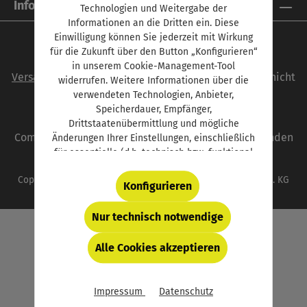
Informationen
Technologien und Weitergabe der
Informationen an die Dritten ein. Diese
Einwilligung können Sie jederzeit mit Wirkung
für die Zukunft über den Button „Konfigurieren“
Alle Preise inkl. gesetzl. Mehrwertsteuer zzgl.
in unserem Cookie-Management-Tool
Versandkosten
und ggf. Nachnahmegebühren, wenn nicht
widerrufen. Weitere Informationen über die
anders angegeben.
verwendeten Technologien, Anbieter,
Speicherdauer, Empfänger,
autoFACHMANN ist eine Marke der Vogel
Drittstaatenübermittlung und mögliche
Communications Group. Unser gesamtes Angebot finden
Änderungen Ihrer Einstellungen, einschließlich
für essentielle (d.h. technisch bzw. funktional
Sie unter
www.vogel.de
.
notwendige) Cookies, finden Sie in der unten
Copyright © 2026 Vogel Communications Group GmbH & Co. KG
verlinkten Datenschutzerklärung und hinter
Konfigurieren
dem Button „Konfigurieren“.
Nur technisch notwendige
Alle Cookies akzeptieren
Impressum
Datenschutz