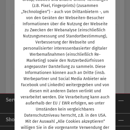
(z.B. Pixel, Fingerprints) (zusammen
„Technologien“) - auch von Drittanbietern -, um
von den Geräten der Webseiten-Besucher
Informationen über die Nutzung der Webseite
zu Zwecken der Webanalyse (einschließlich
Beschreibung
Nutzungsmessung und Standortbestimmung),
Titelthema: Neuer deutscher MeisterDas
Verbesserung der Webseite und
personalisierter interessenbasierter digitaler
Finale der deutschen Meisterschaft der Kfz-
Werbemaßnahmen (einschließlich Re-
Mechatroniker fand in Hamburg statt Ein Th…
Marketing) sowie den Nutzerbedürfnissen
Mehr
angepasster Darstellung zu sammeln. Diese
Informationen können auch an Dritte (insb.
Werbepartner und Social Media Anbieter wie
Facebook und LinkedIn) weitergegeben und von
diesen mit anderen Daten verlinkt und
verarbeitet werden. Die Verarbeitung kann auch
Service-Hotline
außerhalb der EU / EWR erfolgen, wo unter
Umständen kein vergleichbares
Datenschutzniveau herrscht, z.B. in den USA.
Shop Service
Mit der Auswahl „Alle Cookies akzeptieren“
willigen Sie in die vorgenannte Verwendung der