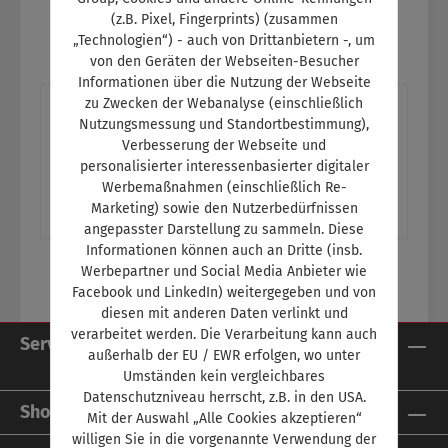
(z.B. Pixel, Fingerprints) (zusammen
„Technologien“) - auch von Drittanbietern -, um
von den Geräten der Webseiten-Besucher
Informationen über die Nutzung der Webseite
zu Zwecken der Webanalyse (einschließlich
Beschreibung
Nutzungsmessung und Standortbestimmung),
Titelthema: Billiger und haltbarerE-Auto sind
Verbesserung der Webseite und
personalisierter interessenbasierter digitaler
heute schon billiger und besser als viele
Werbemaßnahmen (einschließlich Re-
Autofahrende vermuten Ein Thema im S…
Marketing) sowie den Nutzerbedürfnissen
Mehr
angepasster Darstellung zu sammeln. Diese
Informationen können auch an Dritte (insb.
Werbepartner und Social Media Anbieter wie
Facebook und LinkedIn) weitergegeben und von
diesen mit anderen Daten verlinkt und
verarbeitet werden. Die Verarbeitung kann auch
Service-Hotline
außerhalb der EU / EWR erfolgen, wo unter
Umständen kein vergleichbares
Datenschutzniveau herrscht, z.B. in den USA.
Shop Service
Mit der Auswahl „Alle Cookies akzeptieren“
willigen Sie in die vorgenannte Verwendung der