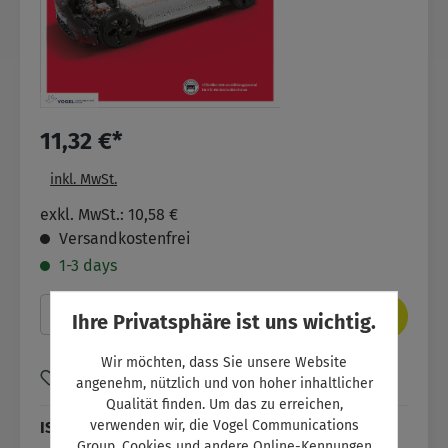
11,32 €*
inkl. MwSt.
exkl. MwSt.: 10,58 €
Versandkostenfrei
1-3 days
Produkt Anzahl: Gib den gewünschten Wer
In den Warenkorb
Ihre Privatsphäre ist uns wichtig.
Wir möchten, dass Sie unsere Website
Zum Merkzettel hinzufügen
angenehm, nützlich und von hoher inhaltlicher
Qualität finden. Um das zu erreichen,
verwenden wir, die Vogel Communications
ISBN:
SW11040
Group, Cookies und andere Online-Kennungen