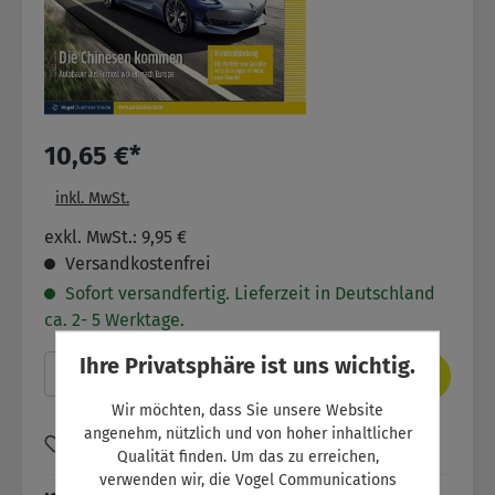
10,65 €*
inkl. MwSt.
exkl. MwSt.: 9,95 €
Versandkostenfrei
Sofort versandfertig. Lieferzeit in Deutschland
ca. 2- 5 Werktage.
Ihre Privatsphäre ist uns wichtig.
Produkt Anzahl: Gib den gewünschten Wer
In den Warenkorb
Wir möchten, dass Sie unsere Website
angenehm, nützlich und von hoher inhaltlicher
Zum Merkzettel hinzufügen
Qualität finden. Um das zu erreichen,
verwenden wir, die Vogel Communications