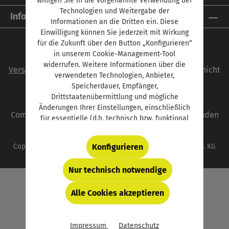
Technologien und Weitergabe der
Informationen
Informationen an die Dritten ein. Diese
Einwilligung können Sie jederzeit mit Wirkung
für die Zukunft über den Button „Konfigurieren“
in unserem Cookie-Management-Tool
Alle Preise inkl. gesetzl. Mehrwertsteuer zzgl.
widerrufen. Weitere Informationen über die
Versandkosten
und ggf. Nachnahmegebühren, wenn nicht
verwendeten Technologien, Anbieter,
anders angegeben.
Speicherdauer, Empfänger,
Drittstaatenübermittlung und mögliche
autoFACHMANN ist eine Marke der Vogel
Änderungen Ihrer Einstellungen, einschließlich
Communications Group. Unser gesamtes Angebot finden
für essentielle (d.h. technisch bzw. funktional
Sie unter
www.vogel.de
.
notwendige) Cookies, finden Sie in der unten
verlinkten Datenschutzerklärung und hinter
Konfigurieren
Copyright © 2026 Vogel Communications Group GmbH & Co. KG
dem Button „Konfigurieren“.
Nur technisch notwendige
Alle Cookies akzeptieren
Impressum
Datenschutz