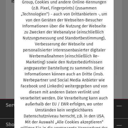
ISBN:
SW10329
Group, Cookies und andere Online-Kennungen
(z.B. Pixel, Fingerprints) (zusammen
„Technologien“) - auch von Drittanbietern -, um
von den Geräten der Webseiten-Besucher
Informationen über die Nutzung der Webseite
zu Zwecken der Webanalyse (einschließlich
Beschreibung
Nutzungsmessung und Standortbestimmung),
Verbesserung der Webseite und
Titelthema: Die Chinesen kommenAutobauer
personalisierter interessenbasierter digitaler
aus Fernost wollen nach Europa weitere
Werbemaßnahmen (einschließlich Re-
Themen:- Unfallabwicklung: Die
Marketing) sowie den Nutzerbedürfnissen
angepasster Darstellung zu sammeln. Diese
organisatoris…
Mehr
Informationen können auch an Dritte (insb.
Werbepartner und Social Media Anbieter wie
Facebook und LinkedIn) weitergegeben und von
diesen mit anderen Daten verlinkt und
verarbeitet werden. Die Verarbeitung kann auch
außerhalb der EU / EWR erfolgen, wo unter
Service-Hotline
Umständen kein vergleichbares
Datenschutzniveau herrscht, z.B. in den USA.
Mit der Auswahl „Alle Cookies akzeptieren“
Shop Service
willigen Sie in die vorgenannte Verwendung der