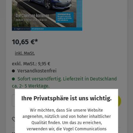
10,65 €*
inkl. MwSt.
exkl. MwSt.: 9,95 €
Versandkostenfrei
Sofort versandfertig. Lieferzeit in Deutschland
ca. 2- 5 Werktage.
Ihre Privatsphäre ist uns wichtig.
Produkt Anzahl: Gib den gewünschten Wer
In den Warenkorb
Wir möchten, dass Sie unsere Website
angenehm, nützlich und von hoher inhaltlicher
Zum Merkzettel hinzufügen
Qualität finden. Um das zu erreichen,
verwenden wir, die Vogel Communications