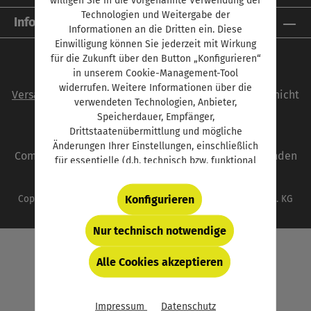
Technologien und Weitergabe der
Informationen
Informationen an die Dritten ein. Diese
Einwilligung können Sie jederzeit mit Wirkung
für die Zukunft über den Button „Konfigurieren“
in unserem Cookie-Management-Tool
Alle Preise inkl. gesetzl. Mehrwertsteuer zzgl.
widerrufen. Weitere Informationen über die
Versandkosten
und ggf. Nachnahmegebühren, wenn nicht
verwendeten Technologien, Anbieter,
anders angegeben.
Speicherdauer, Empfänger,
Drittstaatenübermittlung und mögliche
autoFACHMANN ist eine Marke der Vogel
Änderungen Ihrer Einstellungen, einschließlich
Communications Group. Unser gesamtes Angebot finden
für essentielle (d.h. technisch bzw. funktional
Sie unter
www.vogel.de
.
notwendige) Cookies, finden Sie in der unten
verlinkten Datenschutzerklärung und hinter
Konfigurieren
Copyright © 2026 Vogel Communications Group GmbH & Co. KG
dem Button „Konfigurieren“.
Nur technisch notwendige
Alle Cookies akzeptieren
Impressum
Datenschutz