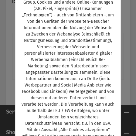
ISBN:
SW10331
Group, Cookies und andere Online-Kennungen
(z.B. Pixel, Fingerprints) (zusammen
„Technologien“) - auch von Drittanbietern -, um
von den Geräten der Webseiten-Besucher
Informationen über die Nutzung der Webseite
zu Zwecken der Webanalyse (einschließlich
Beschreibung
Nutzungsmessung und Standortbestimmung),
Verbesserung der Webseite und
Titelthema: Die Chinesen kommenAutobauer
personalisierter interessenbasierter digitaler
aus Fernost wollen nach Europa weitere
Werbemaßnahmen (einschließlich Re-
Themen:- Unfallabwicklung: Die
Marketing) sowie den Nutzerbedürfnissen
angepasster Darstellung zu sammeln. Diese
organisatoris…
Mehr
Informationen können auch an Dritte (insb.
Werbepartner und Social Media Anbieter wie
Facebook und LinkedIn) weitergegeben und von
diesen mit anderen Daten verlinkt und
verarbeitet werden. Die Verarbeitung kann auch
außerhalb der EU / EWR erfolgen, wo unter
Service-Hotline
Umständen kein vergleichbares
Datenschutzniveau herrscht, z.B. in den USA.
Mit der Auswahl „Alle Cookies akzeptieren“
Shop Service
willigen Sie in die vorgenannte Verwendung der